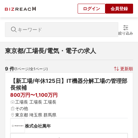
ログイン
会員登録
絞り込み
東京都/工場長/電気・電子の求人
9
 件
更新順
(
1
ページ/全
1
ページ)
【新工場/年休125日】IT機器分解工場の管理部
長候補
800万円〜1,100万円
工場長 工場長 工場長
その他
東京都 埼玉県 群馬県
株式会社萬年