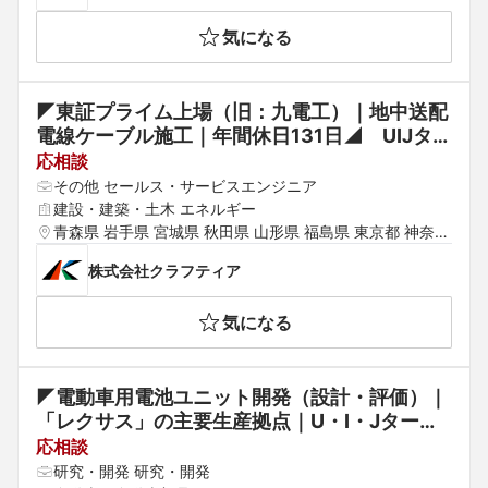
気になる
◤東証プライム上場（旧：九電工）｜地中送配
電線ケーブル施工｜年間休日131日◢　UIJター
ン歓迎◆「総合設備業」のリーディングカンパ
応相談
ニー
その他 セールス・サービスエンジニア
建設・建築・土木 エネルギー
青森県 岩手県 宮城県 秋田県 山形県 福島県 東京都 神奈川
県 埼玉県 千葉県 茨城県 群馬県 栃木県 愛知県 静岡県 岐
株式会社クラフティア
阜県 三重県 山梨県 新潟県 富山県 石川県 福井県 長野県
 大阪府 京都府 兵庫県 滋賀県 奈良県 和歌山県 鳥取県 島
気になる
根県 岡山県 広島県 山口県 徳島県 香川県 愛媛県 高知県
 福岡県 佐賀県 長崎県 熊本県 大分県 宮崎県 鹿児島県 沖
縄県
◤電動車用電池ユニット開発（設計・評価）｜
「レクサス」の主要生産拠点｜U・I・Jターン
歓迎◢ 世界No.1工場の称号である「プラチナ
応相談
賞」を通算6回受賞◆UIJターン歓迎（各種補
研究・開発 研究・開発