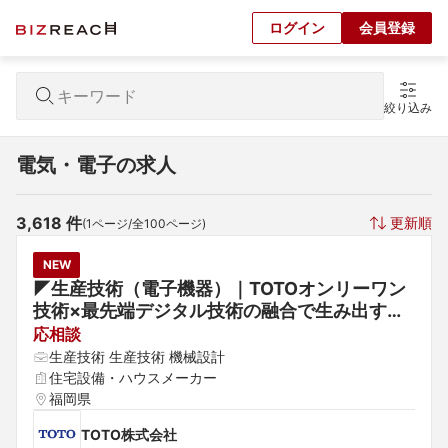
ログイン
会員登録
絞り込み
電気・電子の求人
3,618
 件
更新順
(
1
ページ/全
100
ページ)
NEW
◤生産技術（電子機器）｜TOTOオンリーワン
技術×最先端デジタル技術の融合で生み出す新
たな価値の提供◢ 水まわりを通じて「ウェルネ
応相談
ス空間」を創造するプライム上場企業
生産技術 生産技術 機械設計
住宅設備・ハウスメーカー
福岡県
TOTO株式会社