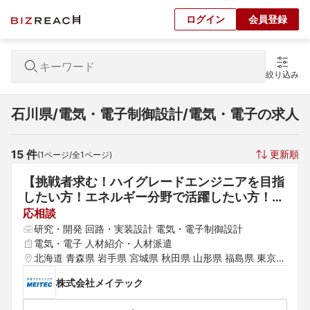
ログイン
会員登録
絞り込み
石川県/電気・電子制御設計/電気・電子の求人
15
 件
更新順
(
1
ページ/全
1
ページ)
【挑戦者求む！ハイグレードエンジニアを目指
したい方！エネルギー分野で活躍したい方！】
エネルギーに関わる装置の電気設計（大阪市）
応相談
研究・開発 回路・実装設計 電気・電子制御設計
電気・電子 人材紹介・人材派遣
北海道 青森県 岩手県 宮城県 秋田県 山形県 福島県 東京都 
神奈川県 埼玉県 千葉県 茨城県 群馬県 栃木県 愛知県 静岡
株式会社メイテック
県 岐阜県 三重県 山梨県 新潟県 石川県 福井県 長野県 大
阪府 京都府 兵庫県 滋賀県 奈良県 和歌山県 鳥取県 島根県 