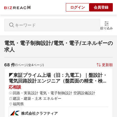
ログイン
会員登録
絞り込み
電気・電子制御設計/電気・電子/エネルギーの
求人
68
 件
更新順
(
1
ページ/全
4
ページ)
◤東証プライム上場（旧：九電工）｜盤設計・
電気回路設計エンジニア（盤図面の精査・検
証）◢年間休日131日以上・借上社宅制度（家
応相談
賃45％会社負担）◆「総合設備業」のリーデ
回路・実装設計 電気・電子制御設計 空調設備設計
ィングカンパニー	
建設・建築・土木 エネルギー
福岡県
株式会社クラフティア