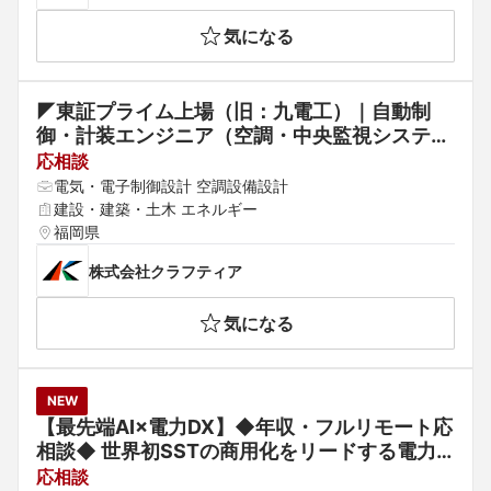
気になる
◤東証プライム上場（旧：九電工）｜自動制
御・計装エンジニア（空調・中央監視システ
ム）◢ 年間休日131日以上・借上社宅制度（家
応相談
賃45％会社負担）◆「総合設備業」のリーデ
電気・電子制御設計 空調設備設計
ィングカンパニー	
建設・建築・土木 エネルギー
福岡県
株式会社クラフティア
気になる
NEW
【最先端AI×電力DX】◆年収・フルリモート応
相談◆ 世界初SSTの商用化をリードする電力
変換器設計エンジニア/英語を活かせるグロー
応相談