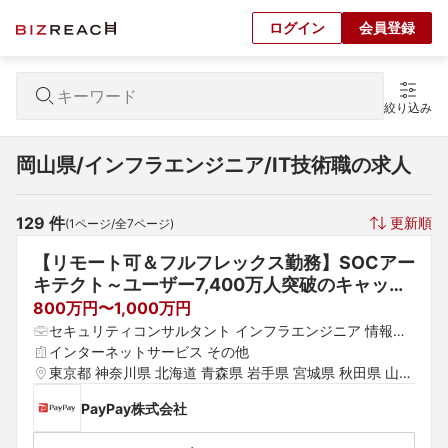
ログイン
会員登録
絞り込み
岡山県/インフラエンジニア/IT技術職の求人
129
 件
更新順
(
1
ページ/全
7
ページ)
【リモート可＆フルフレックス勤務】SOCアー
キテクト～ユーザー7,400万人突破のキャッシ
ュレス決済サービス～
800万円〜1,000万円
セキュリティコンサルタント インフラエンジニア 情報シ
ステム・社内SE
インターネットサービス その他
東京都 神奈川県 北海道 青森県 岩手県 宮城県 秋田県 山形
県 福島県 埼玉県 千葉県 茨城県 群馬県 栃木県 愛知県 静
PayPay株式会社
岡県 岐阜県 三重県 山梨県 新潟県 富山県 石川県 福井県
 長野県 大阪府 京都府 兵庫県 滋賀県 奈良県 和歌山県 鳥