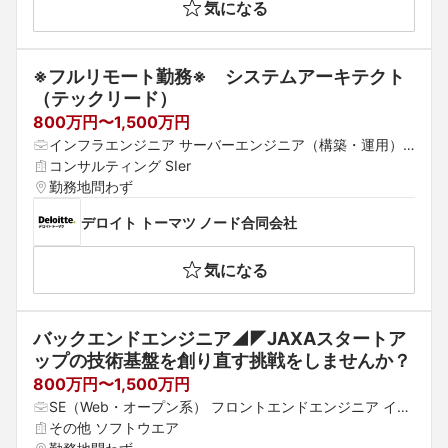
気になる
取県 島根県 岡山県 広島県 山口県 徳島県 香川県 愛媛県
 高知県 福岡県 佐賀県 長崎県 熊本県 大分県 宮崎県 鹿児
島県 沖縄県
※フルリモート勤務※　システムアーキテクト
（テックリード）
800万円〜1,500万円
インフラエンジニア サーバーエンジニア（構築・運用）
 システムコンサルタント
コンサルティング SIer
勤務地問わず
デロイト トーマツ ノード合同会社
気になる
バックエンドエンジニア◢◤JAXAスタートア
ップの技術基盤を創り直す挑戦をしませんか？
800万円〜1,500万円
SE（Web・オープン系） フロントエンドエンジニア イン
フラエンジニア
その他 ソフトウエア