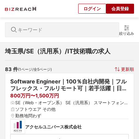
ログイン
会員登録
絞り込み
埼玉県/SE（汎用系）/IT技術職の求人
83
 件
更新順
(
1
ページ/全
5
ページ)
Software Engineer｜100％自社内開発｜フル
フレックス・フルリモート可｜若手活躍｜日本
を代表する大企業の先端プロジェクトも手掛け
800万円〜1,500万円
る“少数精鋭”のシステム開発企業
SE（Web・オープン系） SE（汎用系） スマートフォンア
プリエンジニア
ソフトウエア その他
勤務地問わず
アクセルユニバース株式会社