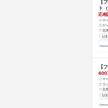
【フ
ト（
応相
マ
ゲ
北海
県 
U
 愛
【フ
80
マ
コ
北海
県 
U
 愛