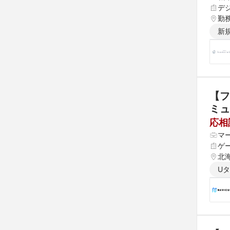
デ
勤
新
【フ
ミュ
応相
マ
ゲ
北海
県 
U
 愛