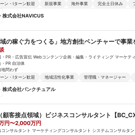
新潟県 富山県 石川県 福井県 長野県 大阪府 京都府 兵庫県 滋賀県 奈良
ターン・Iターン歓迎
新規事業
海外事業
完全土日休み
媛県 高知県 福岡県 佐賀県 長崎県 熊本県 大分県 宮崎県 鹿児島県 沖縄
株式会社NAVICUS
域の稼ぐ力をつくる」地方創生ベンチャーで事業
談
報・PR・広告宣伝 Webコンテンツ企画・編集・ライティング マーケテ
・PR 自治体
務地問わず
ターン・Iターン歓迎
地域活性化事業
管理職・マネージャー
株式会社パンクチュアル
（顧客接点領域）ビジネスコンサルタント【BC_C
0万円〜2,000万円
略コンサルタント マーケティングコンサルタント システムコンサルタン