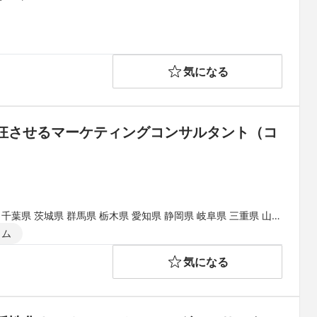
気になる
狂させるマーケティングコンサルタント（コ
 千葉県 茨城県 群馬県 栃木県 愛知県 静岡県 岐阜県 三重県 山梨
県 和歌山県 鳥取県 島根県 岡山県 広島県 山口県 徳島県 香川県
イム
県
気になる