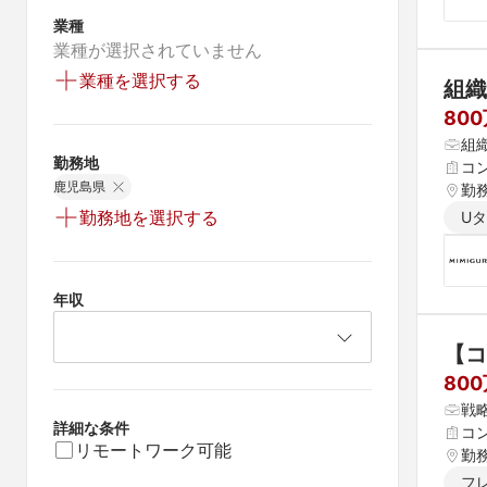
業種
業種が選択されていません
業種を選択する
組織
80
組
勤務地
コ
鹿児島県
勤
勤務地を選択する
U
年収
【コ
80
戦
詳細な条件
コ
リモートワーク可能
勤
フ