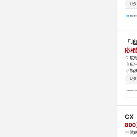
県 
U
 愛
「地
応相
広
広告
勤
U
CX
80
戦