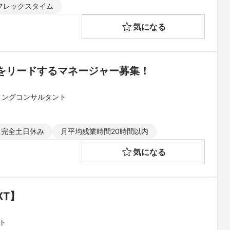
県 和歌山県 鳥取県 島根県 岡山県 広島県 山口県 徳島県 香川県
フレックスタイム
県
気になる
をリードするマネージャー募集！
ィングコンサルタント
完全土日休み
月平均残業時間20時間以内
気になる
XT】
ト