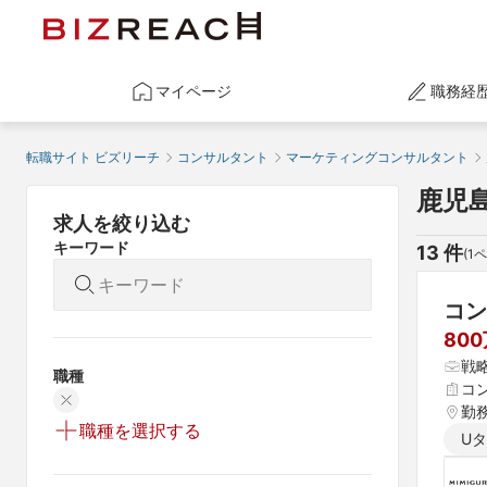
マイページ
職務経
転職サイト ビズリーチ
コンサルタント
マーケティングコンサルタント
鹿児
求人を絞り込む
キーワード
13
 件
(
1
ペ
コン
800
戦
職種
コ
勤
職種を選択する
U