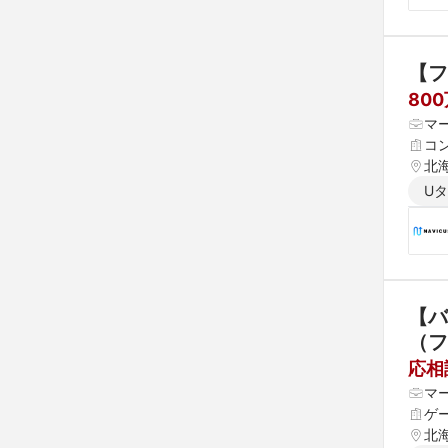
【フ
80
マ
コ
北海
県 
U
 愛
【バ
（フ
応相
マ
ゲ
北海