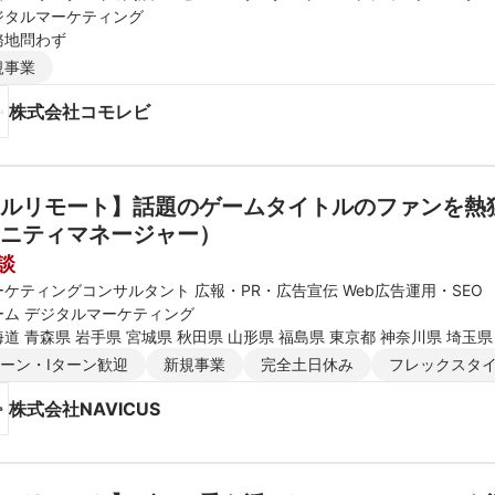
ジタルマーケティング
務地問わず
規事業
株式会社コモレビ
ルリモート】話題のゲームタイトルのファンを熱
ニティマネージャー）
談
ーケティングコンサルタント 広報・PR・広告宣伝 Web広告運用・SEO
ーム デジタルマーケティング
道 青森県 岩手県 宮城県 秋田県 山形県 福島県 東京都 神奈川県 埼玉県
新潟県 富山県 石川県 福井県 長野県 大阪府 京都府 兵庫県 滋賀県 奈良
ターン・Iターン歓迎
新規事業
完全土日休み
フレックスタ
媛県 高知県 福岡県 佐賀県 長崎県 熊本県 大分県 宮崎県 鹿児島県 沖縄
株式会社NAVICUS