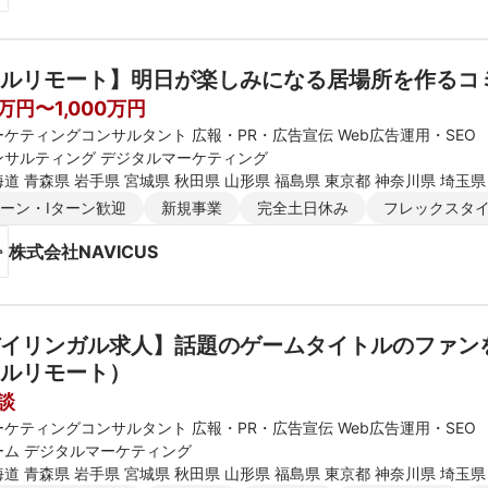
ルリモート】明日が楽しみになる居場所を作るコ
0万円〜1,000万円
ーケティングコンサルタント 広報・PR・広告宣伝 Web広告運用・SEO
ンサルティング デジタルマーケティング
道 青森県 岩手県 宮城県 秋田県 山形県 福島県 東京都 神奈川県 埼玉県
新潟県 富山県 石川県 福井県 長野県 大阪府 京都府 兵庫県 滋賀県 奈良
ターン・Iターン歓迎
新規事業
完全土日休み
フレックスタ
媛県 高知県 福岡県 佐賀県 長崎県 熊本県 大分県 宮崎県 鹿児島県 沖縄
株式会社NAVICUS
イリンガル求人】話題のゲームタイトルのファン
ルリモート）
談
ーケティングコンサルタント 広報・PR・広告宣伝 Web広告運用・SEO
ーム デジタルマーケティング
道 青森県 岩手県 宮城県 秋田県 山形県 福島県 東京都 神奈川県 埼玉県