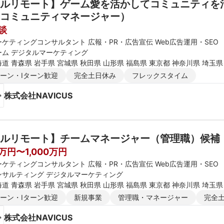
ルリモート】ゲーム愛を活かしてコミュニティを
コミュニティマネージャー）
談
ーケティングコンサルタント 広報・PR・広告宣伝 Web広告運用・SEO
ーム デジタルマーケティング
道 青森県 岩手県 宮城県 秋田県 山形県 福島県 東京都 神奈川県 埼玉県
新潟県 富山県 石川県 福井県 長野県 大阪府 京都府 兵庫県 滋賀県 奈良
ターン・Iターン歓迎
完全土日休み
フレックスタイム
媛県 高知県 福岡県 佐賀県 長崎県 熊本県 大分県 宮崎県 鹿児島県 沖縄
株式会社NAVICUS
ルリモート】チームマネージャー（管理職）候補
0万円〜1,000万円
ーケティングコンサルタント 広報・PR・広告宣伝 Web広告運用・SEO
ンサルティング デジタルマーケティング
道 青森県 岩手県 宮城県 秋田県 山形県 福島県 東京都 神奈川県 埼玉県
新潟県 富山県 石川県 福井県 長野県 大阪府 京都府 兵庫県 滋賀県 奈良
ターン・Iターン歓迎
新規事業
管理職・マネージャー
完全
媛県 高知県 福岡県 佐賀県 長崎県 熊本県 大分県 宮崎県 鹿児島県 沖縄
株式会社NAVICUS