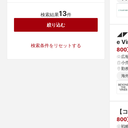
13
検索結果
件
絞り込む
◢◤
e 
検索条件をリセットする
80
広
小
勤
海
【コ
80
戦