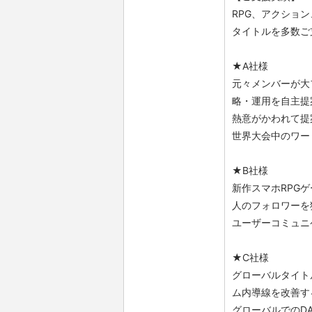
RPG、アクショ
タイトルを多数ご
★A社様
元々メンバーが大
略・運用を自主提
熱意がかわれて提
世界大会中のワー
★B社様
新作スマホRPG
人のフォロワーを
ユーザーコミュニ
★C社様
グローバルタイト
ム内導線を改善す
グローバルでのD