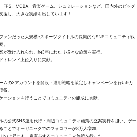
ン、FPS、MOBA、音楽ゲーム、シュミレーションなど、国内外のビッグ
支援し、大きな実績を出しています！
ファンだった大規模eスポーツタイトルの長期的なSNSコミュニティ戦
案。
案が受け入れられ、約3年にわたり様々な施策を実行。
ドトレンド上位入りに貢献。
ゲームのXアカウントを開設・運用戦略を策定しキャンペーンを行い9万
獲得。
ケーションを行うことでコミュニティの醸成に貢献。
ルの公式SNS運用代行・周辺コミュニティ施策の立案実行を担い、ゲー
ることでオーガニックでのフォロワーが8万人増加。
AUの上昇にも一定寄与するコミュニティ施策を行った。