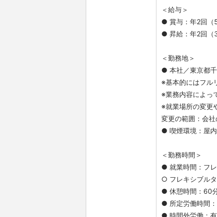
＜給与＞
● 賞与：年2回（
● 昇給：年2回（
＜勤務地＞
● 本社／東京都千
※基本的にはフル
※業務内容によっ
※就業場所の変更
変更の範囲：会社
● 喫煙環境：屋
＜勤務時間＞
● 就業時間：フ
○ フレキシブルタイ
● 休憩時間：60
● 所定労働時間：
● 時間外労働：有