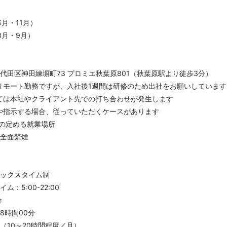
5月・11月）
3月・9月）
代田区神田練塀町73 プロミエ秋葉原801（秋葉原駅より徒歩3分）
リモート勤務ですが、入社後1週間は研修のため出社をお願いしています
ては本社やクライアント先での打ち合わせが発生します
や指示する場合、従っていただくケースがあります
の定める就業場所
内全面禁煙
レックスタイム制
ム：5:00-22:00
分
8時間00分
（10～20時間程度／月）