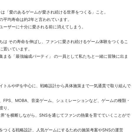
ョンは「愛のあるゲームが愛され続ける世界をつくる」こと。
の平均寿命は約2年と言われています。
ユーザーに十分に愛される前に消えてしまう。
ちは その寿命を伸ばし、ファンに愛され続けるゲーム体験をつくるこ
に置いています。
集まる「最強編成パーティ」 の一員として私たちと一緒に冒険に出ま
イトルやIPを中心に、戦略設計から具体施策まで一気通貫で取り組んで
ン、FPS、MOBA、音楽ゲーム、シュミレーションなど、ゲームの種類・
渡り、
世界”を横断しながら、SNSを通じてファンの熱量を育てていくことがで
をつくる戦略設計、人気ゲームにするための施策考案やSNSの運営