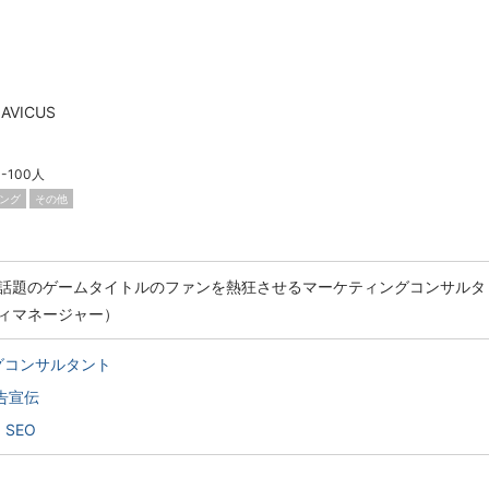
VICUS
1-100人
ング
その他
話題のゲームタイトルのファンを熱狂させるマーケティングコンサルタ
ィマネージャー）
グコンサルタント
告宣伝
SEO