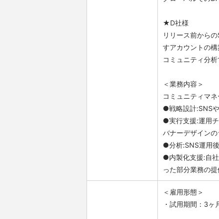
★D社様
リリース前からの
すアカウントの構
コミュニティ分析
＜業務内容＞
コミュニティマネージ
●戦略設計:SN
●実行支援:運用
バナーデザインの
●分析:SNS運
●内製化支援:自
った部分業務の提
＜雇用形態＞
・試用期間：3ヶ