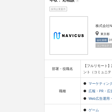
年収： 応相談
?
採用企業案件
株式会社NA
東京都
3
会社規模
コンサルティ
【フルリモート】
部署・役職名
ント（コミュニテ
マーケティン
職種
広報・PR・広
Web広告運用・
ゲーム