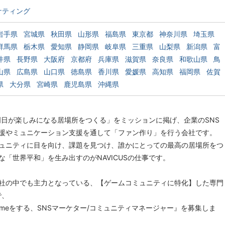
ケティング
岩手県
宮城県
秋田県
山形県
福島県
東京都
神奈川県
埼玉県
群馬県
栃木県
愛知県
静岡県
岐阜県
三重県
山梨県
新潟県
富
井県
長野県
大阪府
京都府
兵庫県
滋賀県
奈良県
和歌山県
鳥
山県
広島県
山口県
徳島県
香川県
愛媛県
高知県
福岡県
佐賀
県
大分県
宮崎県
鹿児島県
沖縄県
、「明日が楽しみになる居場所をつくる」をミッションに掲げ、企業のSNS
援やミュニケーション支援を通して「ファン作り」を行う会社です。
ュニティに目を向け、課題を見つけ、誰かにとっての最高の居場所をつ
な「世界平和」を生み出すのがNAVICUSの仕事です。
社の中でも主力となっている、【ゲームコミュニティに特化】した専門
で、
ameをする、SNSマーケター/コミュニティマネージャー』を募集しま