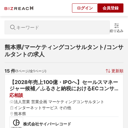
ログイン
会員登録
絞り込み
熊本県/マーケティングコンサルタント/コンサ
ルタントの求人
15
 件
更新順
(
1
ページ/全
1
ページ)
【2028年売上100億・IPOへ】セールスマネー
ジャー候補／ふるさと納税におけるECコンサ
ルティング
応相談
法人営業 営業企画 マーケティングコンサルタント
インターネットサービス その他
熊本県
株式会社サイバーレコード