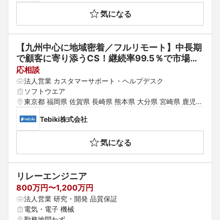
気になる
【九州中心に地域密着／フルリモート】中長期
で顧客に寄り添うCS！継続率99.5％で市場の
圧倒的支持を得る現場DX推進SaaS【累計約40
応相談
億円調達／社員数約200名／海外展開中／Saa
法人営業 カスタマーサポート・ヘルプデスク
S】 
ソフトウエア
東京都 福岡県 佐賀県 長崎県 熊本県 大分県 宮崎県 鹿児島
県 沖縄県
Tebiki株式会社
気になる
リレーエンジニア
800万円〜1,200万円
法人営業 研究・開発 品質保証
電気・電子 機械
勤務地問わず