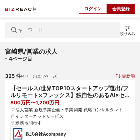
ログイン
会員登録
絞り込み
宮崎県/営業の求人
- 4ページ目
325
 件
更新順
(
4
ページ/全
17
ページ)
【セールス/世界TOP10スタートアップ選出/フ
ルリモート×フレックス】独自性のあるAI×セ
キュリティのディープテックカンパニーでソリ
800万円〜1,200万円
ューションセールスを募集します！
法人営業 新規事業企画・事業開発 戦略コンサルタント
インターネットサービス
勤務地問わず
株式会社Acompany