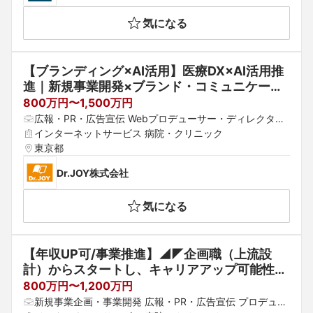
気になる
【ブランディング×AI活用】医療DX×AI活用推
進｜新規事業開発×ブランド・コミュニケーシ
ョンマネージャー（広報/イベント）
800万円〜1,500万円
広報・PR・広告宣伝 Webプロデューサー・ディレクター
 プロデューサー・ディレクター
インターネットサービス 病院・クリニック
東京都
Dr.JOY株式会社
気になる
【年収UP可/事業推進】◢◤企画職（上流設
計）からスタートし、キャリアアップ可能性有
◢◤AIを積極活用して業務範囲を広げていきた
800万円〜1,200万円
い方！
新規事業企画・事業開発 広報・PR・広告宣伝 プロデュー