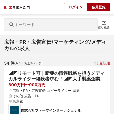
ログイン
会員登録
絞り込み
広報・PR・広告宣伝/マーケティング/メディ
カルの求人
54
 件
更新順
(
1
ページ/全
3
ページ)
◢◤リモート可｜新薬の情報戦略を担うメディ
カルライター経験者求む！◢◤大手製薬企業の
ベストパートナーとなるメディカルコミュニケ
800万円〜900万円
ーションのスペシャリスト
広報・PR・広告宣伝 コピーライター 編集
その他 広告・PR
東京都
株式会社ファーマインターナショナル