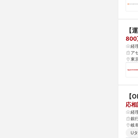
【運
80
経
ア
東
【O
応相
経
銀
岐
U