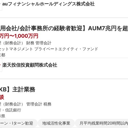
auフィナンシャルホールディングス株式会社
用会社/会計事務所の経験者歓迎】AUM7兆円を
0万円〜1,000万円
理（財務会計） 財務 管理会計
セットマネジメント プライベートエクイティ・ファンド
京都
楽天投信投資顧問株式会社
KB】主計業務
談
理（財務会計） 管理会計 税務
行・信託銀行
阜県
ターン・Iターン歓迎
地域活性化事業
月平均残業時間20時間以