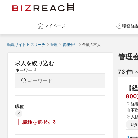
マイページ
職務経
転職サイト ビズリーチ
管理
管理会計
金融の求人
管理
求人を絞り込む
キーワード
73
 件
(
1
【経
80
経
職種
不
大
職種を選択する
U