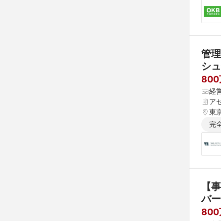
管理
シュ
80
経
ア
東
完
【事
バー
80