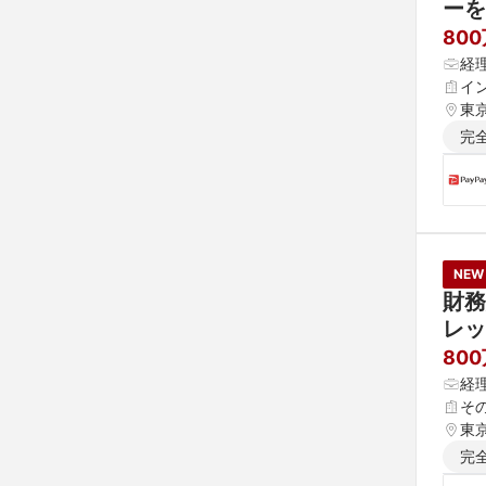
ーを
80
経
イ
東
完
NEW
財務
レッ
80
経
そ
東
完