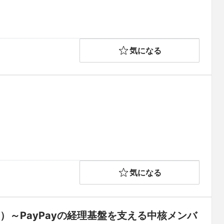
気になる
気になる
～PayPayの経理基盤を支える中核メンバ