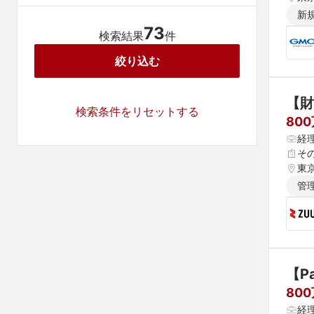
新
73
検索結果
件
絞り込む
【財
検索条件をリセットする
80
経
そ
東
管
【P
80
経