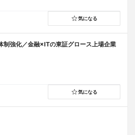
気になる
制強化／金融×ITの東証グロース上場企業
気になる