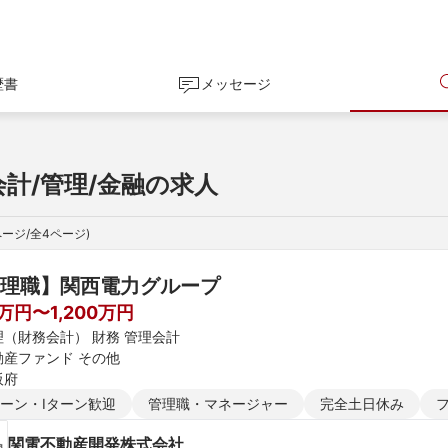
歴書
メッセージ
会計/管理/金融の求人
ページ/全
4
ページ)
理職】関西電力グループ
0万円〜1,200万円
理（財務会計） 財務 管理会計
動産ファンド その他
阪府
ターン・Iターン歓迎
管理職・マネージャー
完全土日休み
関電不動産開発株式会社