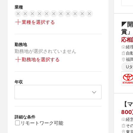
業種
業種を選択する
◤開
賞」
応相
勤務地
経
勤務地が選択されていません
自
勤務地を選択する
福
U
年収
【マ
80
詳細な条件
経
リモートワーク可能
そ
東