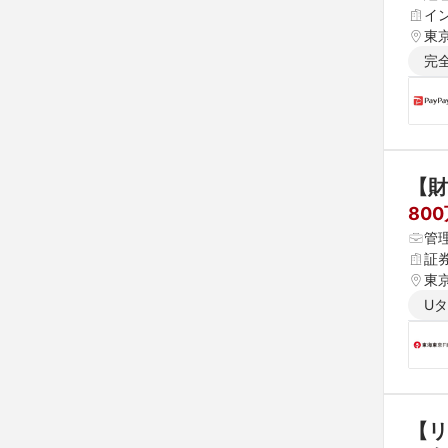
イ
東
完
【財
800
管
証
東
U
【リ