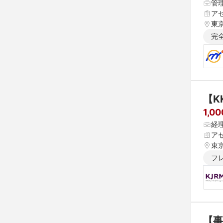
管
ア
東
完
【K
1,0
経
ア
東
フ
【事