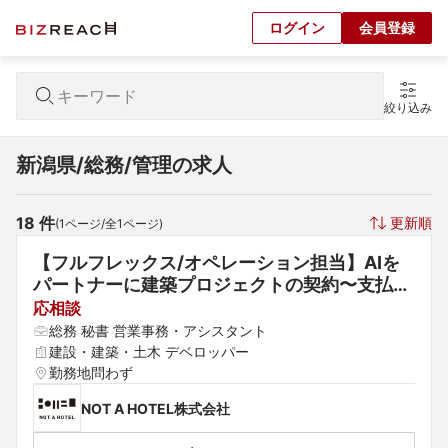
ログイン
会員登録
絞り込み
新潟県/総務/管理の求人
18
 件
更新順
(
1
ページ/全
1
ページ)
【フルフレックス/オペレーション担当】AIを
パートナーに建築プロジェクトの契約〜支払管
理
応相談
総務 秘書 営業事務・アシスタント
建設・建築・土木 デベロッパー
勤務地問わず
NOT A HOTEL株式会社