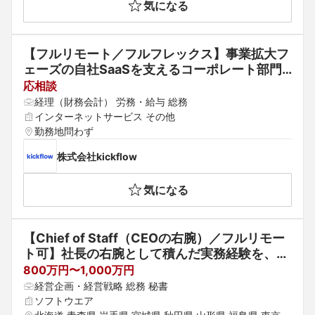
気になる
【フルリモート／フルフレックス】事業拡大フ
ェーズの自社SaaSを支えるコーポレート部門
のリーダーを募集中！
応相談
経理（財務会計） 労務・給与 総務
インターネットサービス その他
勤務地問わず
株式会社kickflow
気になる
【Chief of Staff（CEOの右腕）／フルリモー
ト可】社長の右腕として積んだ実務経験を、行
政DXで急拡大中のフェーズで｜年収800万〜
800万円〜1,000万円
経営企画・経営戦略 総務 秘書
ソフトウエア