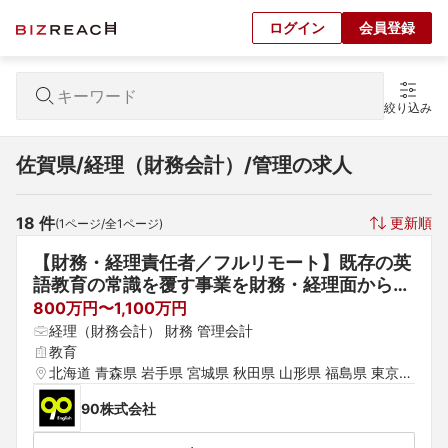
ログイン
会員登録
絞り込み
佐賀県/経理（財務会計）/管理の求人
18
 件
更新順
(
1
ページ/全
1
ページ)
【財務・経理責任者／フルリモート】既存の英
語教育の常識を覆す事業を財務・経理面から加
速する。財務・経理責任者（CFO候補）募集
800万円〜1,100万円
経理（財務会計） 財務 管理会計
教育
北海道 青森県 岩手県 宮城県 秋田県 山形県 福島県 東京都 
神奈川県 埼玉県 千葉県 茨城県 群馬県 栃木県 愛知県 静岡
90株式会社
県 岐阜県 三重県 山梨県 新潟県 富山県 石川県 福井県 長
野県 大阪府 京都府 兵庫県 滋賀県 奈良県 和歌山県 鳥取県 