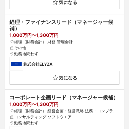
気になる
島根県 岡山県 広島県 山口県 徳島県 香川県 愛媛県 高知県 
福岡県 佐賀県 長崎県 熊本県 大分県 宮崎県 鹿児島県 沖縄
県
経理・ファイナンスリード（マネージャー候
補）
1,000万円〜1,300万円
経理（財務会計） 財務 管理会計
その他
勤務地問わず
株式会社ELYZA
気になる
コーポレート企画リード（マネージャー候補）
1,000万円〜1,300万円
経理（財務会計） 経営企画・経営戦略 法務・コンプライ
アンス
コンサルティング ソフトウエア
勤務地問わず