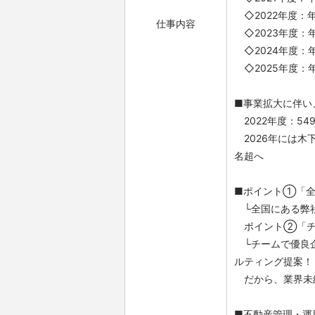
◇2022年度：年
仕事内容
◇2023年度：年
◇2024年度：年
◇2025年度：年
■事業拡大に伴い
2022年度：549名
2026年には木
名超へ
■ポイント①「全
└全国にある弊社
ポイント②「チ
└チームで優良企
ルティング提案！
だから、業界未
■不動産管理・運用