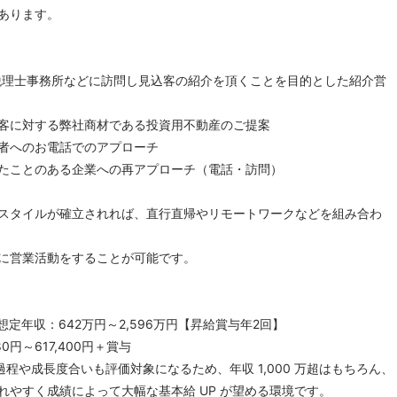
あります。
税理士事務所などに訪問し見込客の紹介を頂くことを目的とした紹介営
客に対する弊社商材である投資用不動産のご提案
者へのお電話でのアプローチ
たことのある企業への再アプローチ（電話・訪問）
スタイルが確立されれば、直行直帰やリモートワークなどを組み合わ
に営業活動をすることが可能です。
定年収：642万円～2,596万円【昇給賞与年2回】
80円～617,400円＋賞与
程や成長度合いも評価対象になるため、年収 1,000 万超はもちろん、
れやすく成績によって大幅な基本給 UP が望める環境です。