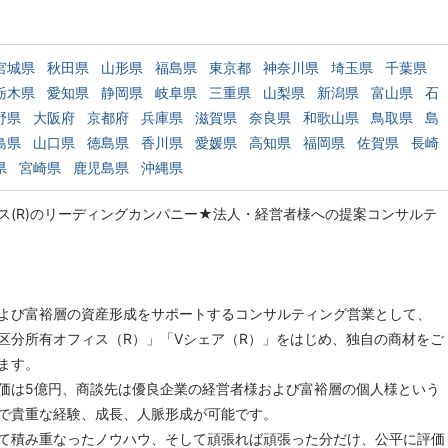
宮城県
秋田県
山形県
福島県
東京都
神奈川県
埼玉県
千葉県
栃木県
愛知県
静岡県
岐阜県
三重県
山梨県
新潟県
富山県
石
野県
大阪府
京都府
兵庫県
滋賀県
奈良県
和歌山県
鳥取県
島
島県
山口県
徳島県
香川県
愛媛県
高知県
福岡県
佐賀県
長崎
県
宮崎県
鹿児島県
沖縄県
ス(R)のリーディングカンパニー★法人・経営者様への提案コンサルテ
◇
よび富裕層の資産形成をサポートするコンサルティング営業として、
区分所有オフィス（R）」「Vシェア（R）」をはじめ、独自の商材をご
ます。
価は5億円、商談先は優良企業の経営者様および富裕層の個人様という
で貴重な経験、成長、人脈形成が可能です。
て積み重なったノウハウ、そして頑張れば頑張った分だけ、公平に評価