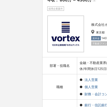
年収： 800万 ～ 4300万
?
採用企業案件
株式会社
東京都
14
資本金
不動産ファン
金融・不動産業界
部署・役職名
休/年間休日125
法人営業
職種
個人営業
財務・会計コ
銀行・信託銀