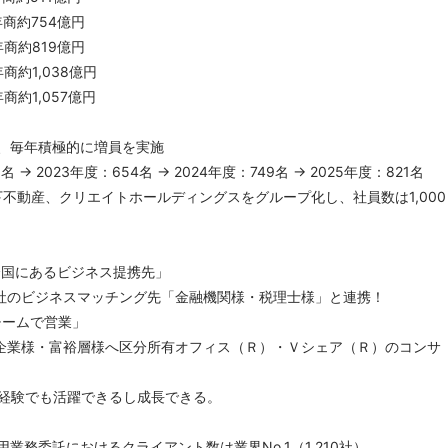
商約754億円
商約819億円
商約1,038億円
商約1,057億円
、毎年積極的に増員を実施
 → 2023年度：654名 → 2024年度：749名 → 2025年度：821名
下不動産、クリエイトホールディングスをグループ化し、社員数は1,000
国にあるビジネス提携先」
のビジネスマッチング先「金融機関様・税理士様」と連携！
ームで営業」
業様・富裕層様へ区分所有オフィス（Ｒ）・Ｖシェア（Ｒ）のコンサ
経験でも活躍できるし成長できる。
業務委託におけるクライアント数は業界No.1（1,210社）