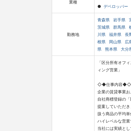
業種
デベロッパー
青森県
岩手県
茨城県
群馬県
勤務地
川県
福井県
長
根県
岡山県
広
県
熊本県
大分
「区分所有オフィ
ィング営業」
◇◆仕事内容◆
企業の賃貸事業お
自社商標登録の「
提案していただき
扱う商品の平均単
ハイレベルな営業
当社には実績とし