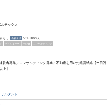
ボルテックス
0百万円
501-5000人
会社規模
ド
デベロッパー
その他
コンサルティング
経験者募集／コンサルティング営業／不動産を用いた経営戦略【土日祝
日以上】
ンサルタント
行