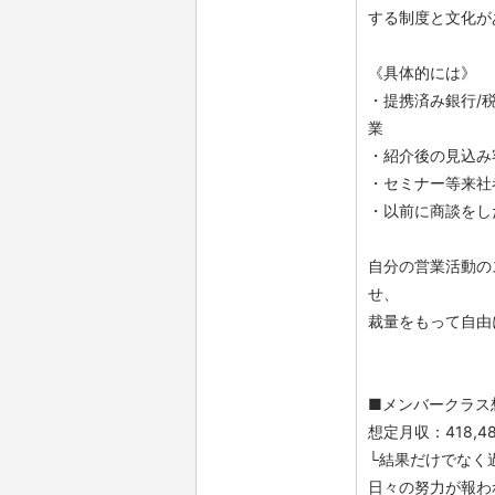
する制度と文化が
《具体的には》
・提携済み銀行/
業
・紹介後の見込み
・セミナー等来社
・以前に商談をし
自分の営業活動の
せ、
裁量をもって自由
■メンバークラス想
想定月収：418,4
└結果だけでなく過
日々の努力が報わ