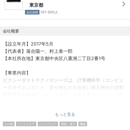
東京都
101-500人
会社規模
会社概要
【設立年月】2017年5月
【代表者】落合陽一、村上泰一郎
【本社所在地】東京都中央区八重洲二丁目2番1号
【事業内容】
ピクシーダストテクノロジーズは、計算機科学（コンピュ
ータサイエンス）と、音や光などを自在に操る独自の波動
制御技術の融合により、コンピュータと非コンピュータが
不可分な環境を構築し、言語や現象、アナログとデジタル
といった二項対立を循環的に超えていく「デジタルネイチ
もっと見る
ャー」の到来を見据えています。 私たちは、現在、波動制
御技術をメカノバイオロジーや視覚・聴覚・触覚への介
その他
ソフトウエア
ハードウエア
電気・電子
機械