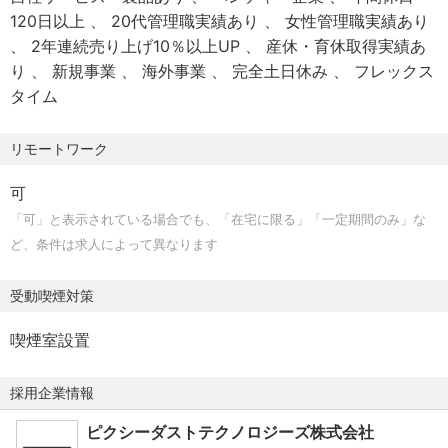
・オフィスグリコあり
120日以上
20代管理職実績あり
女性管理職実績あり
・ベビーシッター割引補助あり
【本ポジションで得られる経験・キャリア】
2年連続売り上げ10％以上UP
産休・育休取得実績あ
・海外展開の初期フェーズに関わる経験
り
新規事業
海外事業
完全土日休み
フレックス
・事業開発等のモノづくりにも関われる環境
タイム
◆iwasemi事業部体制
リモートワーク
事業部長を含むビジネスサイド6名、エンジニア8名の組織
です。
可
「可」と表示されている場合でも、「在宅に限る」「一定期間のみ」な
ど、条件は求人によって異なります
受動喫煙対策
喫煙室設置
採用企業情報
ピクシーダストテクノロジーズ株式会社