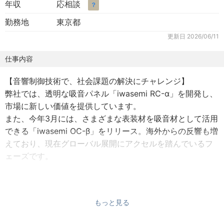
年収
応相談
？
勤務地
東京都
更新日
2026/06/11
仕事内容
【音響制御技術で、社会課題の解決にチャレンジ】
弊社では、透明な吸音パネル「iwasemi RC-α」を開発し、
市場に新しい価値を提供しています。
また、今年3月には、さまざまな表装材を吸音材として活用
できる「iwasemi OC-β」をリリース。海外からの反響も増
えており、現在グローバル展開にアクセルを踏んでいるフ
ェーズです。
iwasemiの海外展開においては、マーケティングからセー
ルス、輸出業務まで社内のメンバーと連携しながら進めて
もっと見る
いただく想定です。