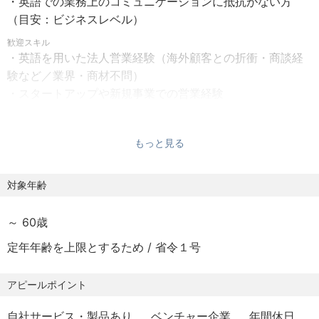
・英語での業務上のコミュニケーションに抵抗がない方
《勤務時間》
ク
（目安：ビジネスレベル）
フレックスタイム制（コアタイムなし/1日の標準労働時
・輸出に関わる各種調整業務
間8時間）
歓迎スキル
・英語を用いた法人営業経験（海外顧客との折衝・商談経
※フレキシブルタイム（7:30-21:00）
※海外パートナーとのやり取り（英語でのオンライン会議・
験など／業界・商材不問）
※9:00-19:00の時間帯に勤務している社員が大半です。
出張など）が中心ですが、
・スタートアップや新規事業での営業経験
一部国内のセールス業務に関わっていただく可能性もあ
・自社プロダクトの拡販に携わったご経験
《勤務地》
ります。
・エンジニアと連携した業務のご経験
■本社オフィス：
もっと見る
東京都中央区八重洲二丁目２番１号
◆ iwasemi（イワセミ）について
▼こんな方におすすめ
東京ミッドタウン八重洲 八重洲セントラルタワー 8階
メタマテリアルをベースとした、PxDT独自の音響制御技術
・海外市場に興味があり、新しいことにチャレンジしてみ
対象年齢
※就業場所変更の範囲 ：会社の定める場所
です。
たい方
意匠性と機能性を両立した製品として、新しい市場価値を
・机上だけでなく、実際に動きながら仕事を進めていきた
《福利厚生》
～ 60歳
生み出しています。
い方
・社会保険完備（雇用保険、労災保険、厚生年金、健康保
・チームと連携しながら、事業づくりに関わってみたい方
定年年齢を上限とするため / 省令１号
険、介護保険）
・「iwasemi RC-α」はCES 2024にてInnovation Awards
・交通費支給
を受賞し、世界的にも注目されています。
アピールポイント
・フリードリンクあり（コーヒーマシン、お茶、お水、
・海外展開を進めるiwasemi製品は、多様な空間ニーズに
他）
応える製品として、新市場を牽引するプロダクトです。
自社サービス・製品あり
ベンチャー企業
年間休日