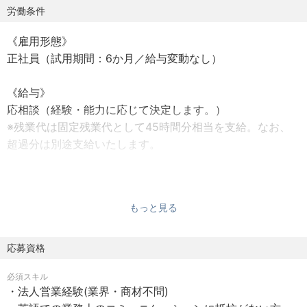
新製品である「iwasemi OC-β」に関しては、共同開発を含
労働条件
めた海外市場向けの事業づくりにもチャレンジ可能なポジ
《雇用形態》
ションです。
正社員（試用期間：6か月／給与変動なし）
◆業務内容：海外展開に関わる業務全般
《給与》
「iwasemi OC-β」並びに既存のiwasemi吸音パネルを中心
応相談（経験・能力に応じて決定します。）
に、海外市場での展開をチームで進めていきます。
※残業代は固定残業代として45時間分相当を支給。なお、
※現在1名の海外セールス担当がおり、協力しながら進めて
超過分は別途支給いたします。
いただきます。
《休日・休暇》
・海外市場向けのマーケティング活動（展示会出展、PR施
・完全週休2日制（土曜日・日曜日）、国民の祝日、年末年
策の検討など）
もっと見る
始
・現地法人や販売代理店への提案・営業活動
・有給休暇（法定通り。ただし、入社後６か月経過までの
・売上計画や見通しの作成サポート
間に特別休暇あり）
応募資格
・顧客情報の管理
・特別休暇（夏季休暇等）
・提案資料の作成やプレゼンテーション
必須スキル
・産前産後休暇などの法定休暇
・社内外の関係者との調整
・法人営業経験(業界・商材不問)
・顧客の声をもとにしたプロダクト改善へのフィードバッ