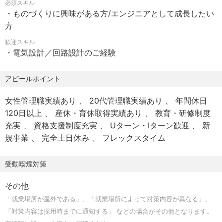
必須スキル
▼諸手当：業務手当、能力手当
＜回路設計＞
・ものづくりに興味がある方/エンジニアとして成長したい
▼福利厚生：退職金制度、食堂完備
・電子部品の回路設計（アナログ回路、デジタル回路、マ
方
引越費用サポート（規定有）、社員寮完備
イコン回路、等）
家族思いやり手当、恋活手当
歓迎スキル
・各種電気製品・装置に組み込まれる制御回路の設計、回
・電気設計／回路設計のご経験
▼保険：各種社会保険完備
路図作成および評価、検証業務
▼教育制度：アカデミー制度
・設計した回路の動作確認および信頼性試験の実施
アピールポイント
・仕様検討・基本設計に向けた打ち合わせ、レビュー
・半導体、LSIのアナログ回路設計、レイアウト設計
女性管理職実績あり
20代管理職実績あり
年間休日
・LSIの論理設計・合成・検証（Verilog、System-C、な
120日以上
産休・育休取得実績あり
教育・研修制度
ど）
充実
資格支援制度充実
Uターン・Iターン歓迎
新
規事業
完全土日休み
フレックスタイム
＜ 電気設計＞
・分電盤、配電盤などの回路図の設計
受動喫煙対策
・設備仕様書、操作マニュアルなどのドキュメント作成
・設備制御の調整業務
その他
・制御盤の設計、配線確認
「就業場所が屋外である」、「就業場所によって対策内容が異なる」、
・設備制御のメンテナンス業務
「対策内容は採用時までに通知する」 などの場合がその他となります。
・既存設備の制御系トラブル対応