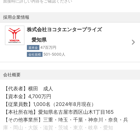
面接時に詳しい内容をご確認ください
【プロジェクト事例】
採用企業情報
・産業用カメラの回路設計
・半導体検査装置の制御回路設計
株式会社ヨコタエンタープライズ
・産業用ロボットのティーチング
愛知県
・工業炉および熱処理設備の電気設計
47百万円
資本金
・自動車のインパネやセンターコンソールに使用される電
501-5000人
会社規模
子部品の回路設計および評価
・ガス機器を製造している工場にて、生産設備の電気回路
会社概要
設計
・工業用熱処理装置の回路設計
【代表者】横田 成人
【資本金】4,700万円
■研修制度について■
【従業員数】1,000名（2024年8月現在）
ヨコタアカデミーという研修制度を活用して、日々の業務
【本社所在地】愛知県名古屋市西区山木1丁目165
をこなしながらキャリアアップ・キャリアチェンジを目指
【その他事業所】三重・埼玉・千葉・神奈川・奈良・兵
すことができます。
庫・岡山・大阪・滋賀・茨城・東京・岐阜・愛知
エンジニアとしてのスキルアップはもちろん、製造系・物
流系に挑戦する社員もおり、知識・経験をベースとして