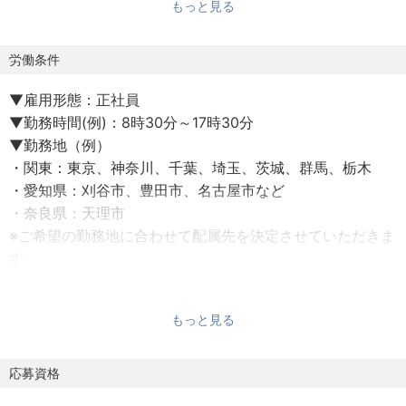
もっと見る
境を整えています。
実際に、売り上げも120%以上の事業成長を続けておりま
す。
労働条件
▼雇用形態：正社員
大手メーカー案件多数 × キャリアアップ支援 × 安定した環
▼勤務時間(例)：8時30分～17時30分
境
▼勤務地（例）
「エンジニアとして成長したい」「ものづくりの現場で活
・関東：東京、神奈川、千葉、埼玉、茨城、群馬、栃木
躍したい」「安定した環境で働きたい」
・愛知県：刈谷市、豊田市、名古屋市など
そんなキャリア観があれば、当社のお仕事もきっと合致す
・奈良県：天理市
るかと思います。
※ご希望の勤務地に合わせて配属先を決定させていただきま
す。
■お仕事内容■
各種製品・自動車部品などのメーカーにて設計業務をお任
▼賞与：年1回（7月）
せします。
もっと見る
▼会社支給：制服貸与
※ご希望に合わせて、職種やプロジェクト、勤務地などを取
▼年間休日/休暇制度：121日/記念日休暇
り決めさせていただきます。
GW,夏季休暇,年末年始
応募資格
年次有給休暇,育児,介護休暇,慶弔休暇
【具体的には】