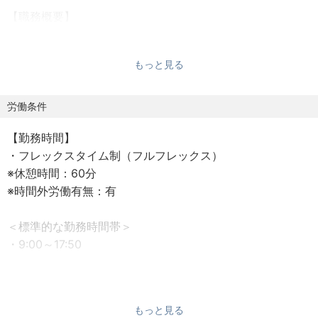
【職務概要】
営業から依頼を受けた案件に対して、お客様の課題解決に
向け、解決策となるサービス、製品や具体的構成などを検
もっと見る
討し、営業と共同でお客様への提案を行うプリセールス業
務です。
現在、官公庁、教育・医療・金融機関などの多くのお客様
労働条件
に対して、様々なネットワーク＆ソリューションを提供し
【勤務時間】
ています。
・フレックスタイム制（フルフレックス）
※休憩時間：60分
【職務詳細】
※時間外労働有無：有
・営業と連携したプリセールス業務、技術サポ―ト、見積
支援
＜標準的な勤務時間帯＞
└NW、クラウド、セキュリティ、光電話など、当社サービ
・9:00～17:50
スおよび他社商材、機器、サービスを組み合わせたソリュ
ーション提案
＜その他就業時間補足＞
・ソリューション提案におけるお客様のコンサルティン
・想定残業時間は20h／月前後です。（個人差・繁閑によ
グ、提案内容検討（仕様決定や基本設計）、提案書作成、
もっと見る
りますが年間おしなべての数値です）