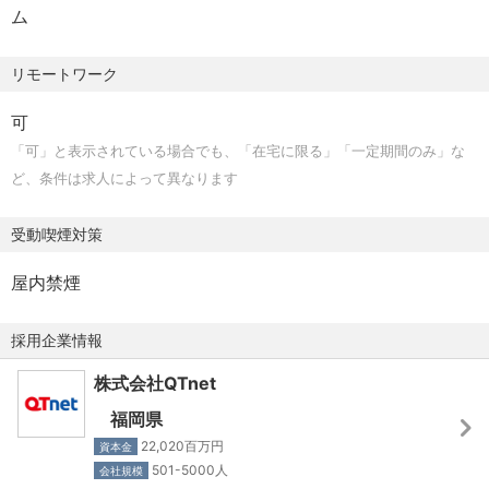
・営業知識とIT知識を持つ希少人材として、各自の裁量を
ム
・仮想化技術を用いたシステムの設計、機器設定および構
・休日休暇形態：完全週休2日制（土日祝）*二交代勤務の
持って活躍することができます
築の経験
場合：シフト制
・ネットワークやシステムに関するトラブル対応、解決の
リモートワーク
・年次有給休暇：15日～20日（下限日数は、入社半年経過
【当社の働き方】
経験
後の付与日数となります）
個人の働きやすさを追求した、大手企業グループならでは
可
・クラウドサービスに関する知見および提案、設計、構築
・夏季・年末年始、アニバーサリー休日、リフレッシュ休
の労務環境も魅力の1つです。
「可」と表示されている場合でも、「在宅に限る」「一定期間のみ」な
の経験
日（連続5日間）
ど、条件は求人によって異なります
・セキュリティ機器やサービスに関する知見および提案、
・ライフプラン休暇、年次有給、時間単位休暇制度、慶弔
・勤務体系：リモートワーク（在宅）可・フレックスタイ
設計、構築の経験
休暇、特別休暇（転勤休暇、配偶者出産休暇）など
ム制度有り
受動喫煙対策
・文教や自治体（関連団体も含む）の入札案件への提案経
・休日・休暇：年間休日130日以上・土日祝
験
【昇給・賞与】
・長期休暇：夏季・年末年始、リフレッシュ休日（連続5日
屋内禁煙
・CCNAやCCNP、情報処理技術者試験資格をお持ちの方
昇給 年1回（4月）
間）
賞与 年2回（6月、12月）
・平均残業時間：部全体の平均残業が20h／月前後（繁忙
採用企業情報
期でも40h／月）
【加入保険】
株式会社QTnet
・健康保険、厚生年金保険、労災保険、雇用保険、退職金
【会社紹介】
福岡県
制度
通信事業者である弊社は九州を拠点とし、様々な情報通信
22,020百万円
資本金
サービスを提供しております。
501-5000人
会社規模