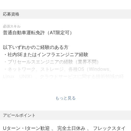
プレゼンテーション等の実施
・配属部門によってフレックスタイム制（フルフレック
・社内・外との折衝や調整
ス）を導入
応募資格
・案件の進捗管理や品質管理
・想定残業時間は20～30h／月前後です（個人差・繁閑に
必須スキル
よりますが年間おしなべての数値です）
【チームに関して】
普通自動車運転免許（AT限定可）
・営業本部 法人営業部内の、計20名のグループに所属し
【勤務地】
ます。
以下いずれかのご経験のある方
・福岡市中央区舞鶴三丁目9番39号
・プリセールス部門はすべて本店に集約しており、必要に
・社内SEまたはインフラエンジニア経験
※ジョブローテーション制度による将来的な転勤・異動の可
応じて営業と顧客先を訪問します（現在はオンラインでの
・プリセールスエンジニアの経験（業界不問）
能性あり。
商談が中心）
・ネットワーク、ストレージ、各種OS（Windows、
Linux、UNIX）、クラウドサービスに関する技術領域の経
【モデル年収】
【仕事の魅力】
験
・リーダー（主任） 650～700万円
・九州電力100％出資の子会社であり、安定した経営基盤が
・管理職（副長） 785万円
歓迎スキル
ある環境で、九州エリアに特化した顧客の支援を行うこと
もっと見る
・ネットワーク、サーバ、ストレージ、各種アプリケーシ
・管理職（グループ長）950万円
ができます
ョンに関するインフラもしくはシステム提案経験
（ご年齢やご経験による）
・将来的にはジョブローテーション制度による異動の可能
・ネットワーク設計（特に通信事業者のサービス（有線、
アピールポイント
性もあるため、幅広い技術に精通した人材へと成長するこ
モバイル）を利用した拠点間ネットワークの設計）、ネッ
【休日・休暇】
とができます
Uターン・Iターン歓迎
完全土日休み
フレックスタイ
トワーク機器（無線LAN含む）設定および構築経験
・年間休日数：130日(2024年度)