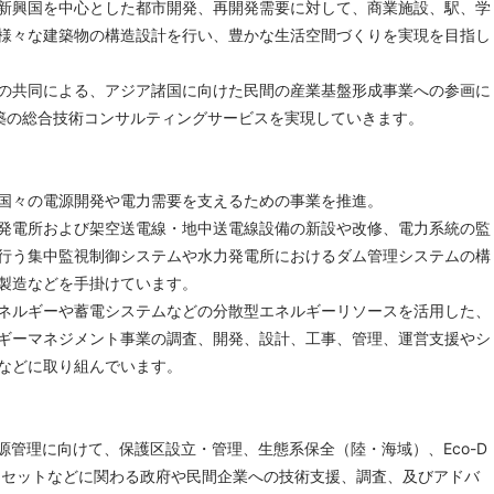
新興国を中心とした都市開発、再開発需要に対して、商業施設、駅、学
様々な建築物の構造設計を行い、豊かな生活空間づくりを実現を目指し
の共同による、アジア諸国に向けた民間の産業基盤形成事業への参画に
築の総合技術コンサルティングサービスを実現していきます。
国々の電源開発や電力需要を支えるための事業を推進。
発電所および架空送電線・地中送電線設備の新設や改修、電力系統の監
行う集中監視制御システムや水力発電所におけるダム管理システムの構
製造などを手掛けています。
ネルギーや蓄電システムなどの分散型エネルギーリソースを活用した、
ギーマネジメント事業の調査、開発、設計、工事、管理、運営支援やシ
などに取り組んでいます。
源管理に向けて、保護区設立・管理、生態系保全（陸・海域）、Eco-D
フセットなどに関わる政府や民間企業への技術支援、調査、及びアドバ