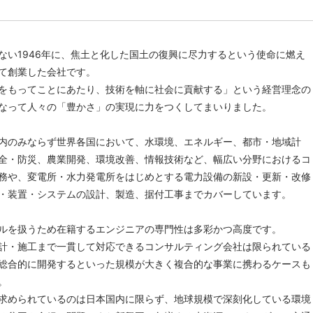
ない1946年に、焦土と化した国土の復興に尽力するという使命に燃え
て創業した会社です。
をもってことにあたり、技術を軸に社会に貢献する」という経営理念の
なって人々の「豊かさ」の実現に力をつくしてまいりました。
内のみならず世界各国において、水環境、エネルギー、都市・地域計
全・防災、農業開発、環境改善、情報技術など、幅広い分野におけるコ
務や、変電所・水力発電所をはじめとする電力設備の新設・更新・改修
・装置・システムの設計、製造、据付工事までカバーしています。
ルを扱うため在籍するエンジニアの専門性は多彩かつ高度です。
計・施工まで一貫して対応できるコンサルティング会社は限られている
総合的に開発するといった規模が大きく複合的な事業に携わるケースも
。
求められているのは日本国内に限らず、地球規模で深刻化している環境