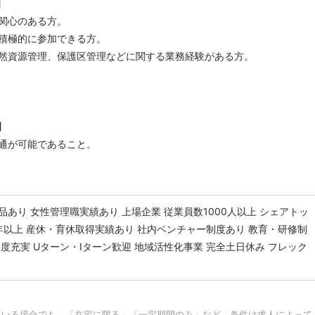
】
関心のある方。
積極的に参加できる方。
然資源管理、保護区管理などに関する業務経験がある方。
】
通が可能であること。
品あり
女性管理職実績あり
上場企業
従業員数1000人以上
シェアトッ
年以上
産休・育休取得実績あり
社内ベンチャー制度あり
教育・研修制
制度充実
Uターン・Iターン歓迎
地域活性化事業
完全土日休み
フレック
ている場合でも、「在宅に限る」「一定期間のみ」など、条件は求人によって