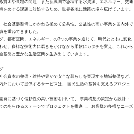
る貧困や食糧の問題、また新興国で急増する水資源、エネルギー、交通
備をめぐる課題に対処するため、世界各地に活躍の場を広げています。
、社会基盤整備にかかわる極めて公共性、公益性の高い事業を国内外で
績を重ねてきました。
グ、都市空間、エネルギー」の3つの事業を通じて、時代とともに変化
わせ、多様な技術力に磨きをかけながら柔軟にカタチを変え、これから
会基盤と豊かな生活空間を生み出していきます。
グ
社会資本の整備・維持や豊かで安全な暮らしを実現する地域整備など、
内外において提供するサービスは、 国民生活の基幹を支えるプロジェ
開発に基づく信頼性の高い技術を用いて、 事業構想の策定から設計・
でのあらゆるステージでプロジェクトを推進し、お客様の多様なニーズ