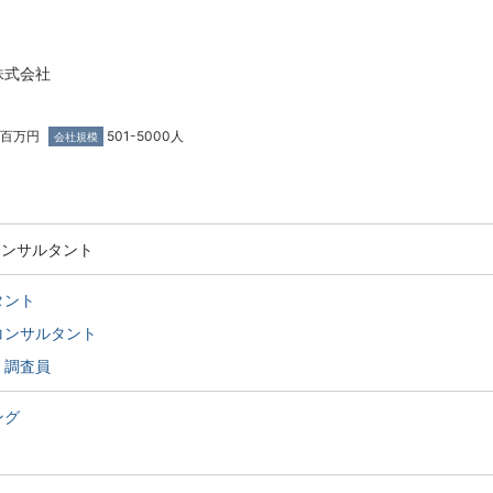
株式会社
0百万円
501-5000人
会社規模
コンサルタント
タント
コンサルタント
・調査員
ング