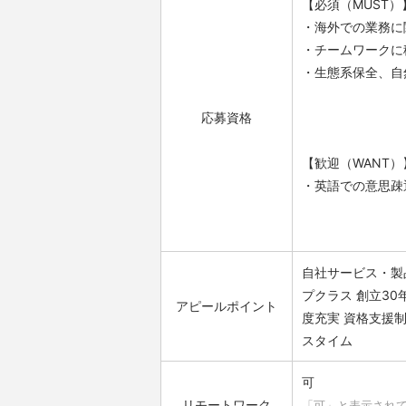
【必須（MUST）
・海外での業務に
・チームワークに
・生態系保全、自
応募資格
【歓迎（WANT）
・英語での意思疎
自社サービス・製
プクラス
創立30
アピールポイント
度充実
資格支援
スタイム
可
リモートワーク
「可」と表示され