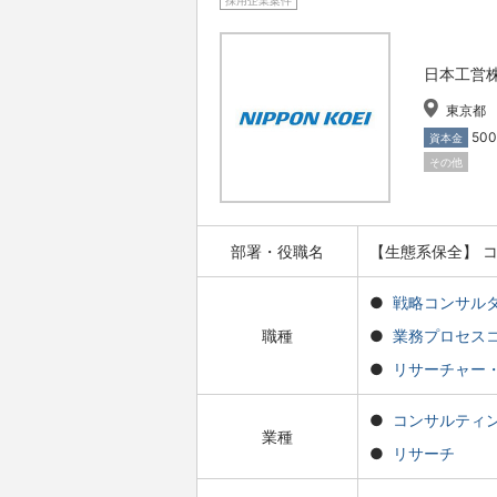
採用企業案件
日本工営
東京都
50
資本金
その他
部署・役職名
【生態系保全】 
戦略コンサル
職種
業務プロセス
リサーチャー
コンサルティ
業種
リサーチ