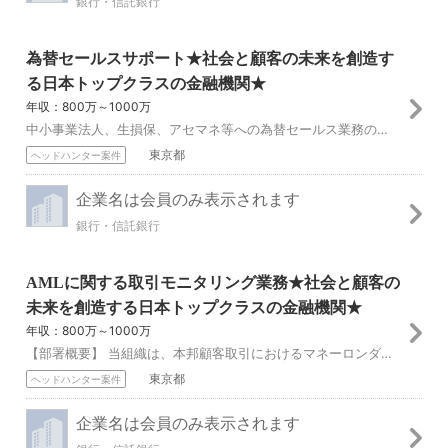
銀行・信託銀行
為替セールスサポート★社会と顧客の未来を創造す
る日本トップクラスの金融機関★
年収：800万～1000万
中小事業法人、生損保、アセマネ等への為替セールス業務のプロダクトサポート ①為替セールスディーラーが行う事業法人や生損保、アセマネ等に対する為替関連の取引に...
東京都
ヘッドハンター案件
企業名は会員のみ表示されます
銀行・信託銀行
AMLに関する取引モニタリング業務★社会と顧客の
未来を創造する日本トップクラスの金融機関★
年収：800万～1000万
【部署概要】 当組織は、本邦顧客取引におけるマネーロンダリング対策として、取引モニタリングおよび疑わしい取引（STR）の調査・届出を担う専門部署です。ご経験・...
東京都
ヘッドハンター案件
企業名は会員のみ表示されます