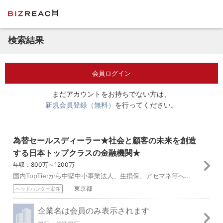
検索結果
会員ログイン
まだアカウントをお持ちでない方は、
新規会員登録（無料）
を行ってください。
為替セールスディーラー★社会と顧客の未来を創造
する日本トップクラスの金融機関★
年収：800万～1200万
国内TopTierから中堅中小事業法人、生損保、アセマネ等への為替セールス業務。 ①Top Tier事業法人や生損保、アセマネ等に対して、為替セールスディー...
東京都
ヘッドハンター案件
企業名は会員のみ表示されます