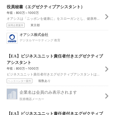
役員秘書（エグゼクティブアシスタント）
年収：800万～1000万
オアシスは「ニッポンを健康に」をスローガンとし、健康寿命の延伸に寄与することを理念として、 健康とは何かを知り、自分の健康は自分で守るという基本に立ち返って ...
東京都
採用企業案件
オアシス株式会社
デジタルマーケティング 教育
【EA】ビジネスユニット責任者付きエグゼクティブ
アシスタント
年収：800万～1000万
ビジネスユニット責任者付きエグゼクティブアシスタントは、チーム内およびグローバルステークホルダーとの円滑なコミュニケーション、効率的な業務運営、戦略的な連携を...
複数あり
ヘッドハンター案件
企業名は会員のみ表示されます
医療機器メーカー
【EA】ビジネスユニット責任者付きエグゼクティブ