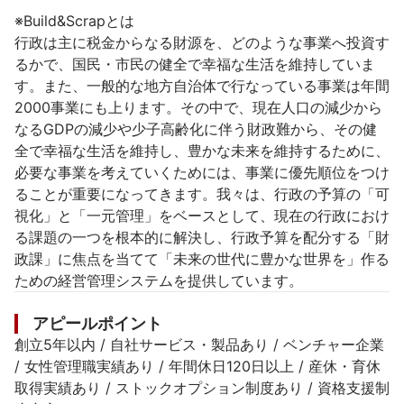
※Build&Scrapとは

行政は主に税金からなる財源を、どのような事業へ投資す
るかで、国民・市民の健全で幸福な生活を維持していま
す。また、一般的な地方自治体で行なっている事業は年間
2000事業にも上ります。その中で、現在人口の減少から
なるGDPの減少や少子高齢化に伴う財政難から、その健
全で幸福な生活を維持し、豊かな未来を維持するために、
必要な事業を考えていくためには、事業に優先順位をつけ
ることが重要になってきます。我々は、行政の予算の「可
視化」と「一元管理」をベースとして、現在の行政におけ
る課題の一つを根本的に解決し、行政予算を配分する「財
政課」に焦点を当てて「未来の世代に豊かな世界を」作る
ための経営管理システムを提供しています。
アピールポイント
創立5年以内 / 自社サービス・製品あり / ベンチャー企業 
/ 女性管理職実績あり / 年間休日120日以上 / 産休・育休
取得実績あり / ストックオプション制度あり / 資格支援制