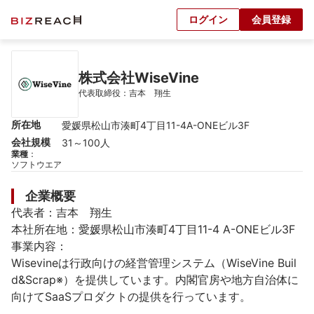
ログイン
会員登録
株式会社WiseVine
代表取締役：吉本　翔生
所在地
愛媛県松山市湊町4丁目11-4A-ONEビル3F
会社規模
31～100人
業種
：
ソフトウエア
企業概要
代表者：吉本　翔生

本社所在地：愛媛県松山市湊町4丁目11-4 A-ONEビル3F

事業内容：

Wisevineは行政向けの経営管理システム（WiseVine Buil
d&Scrap※）を提供しています。内閣官房や地方自治体に
向けてSaaSプロダクトの提供を行っています。
