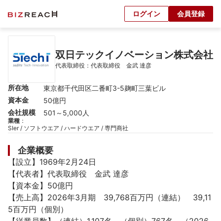
ログイン
会員登録
双日テックイノベーション株式会社
代表取締役：代表取締役　金武 達彦
所在地
東京都千代田区二番町3-5麹町三葉ビル
資本金
50億円
会社規模
501～5,000人
業種
：
SIer / ソフトウエア / ハードウエア / 専門商社
企業概要
【設立】1969年2月24日

【代表者】代表取締役　金武 達彦

【資本金】50億円

【売上高】2026年3月期　39,768百万円（連結）　39,11
5百万円（個別）
