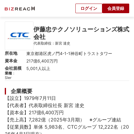
ログイン
会員登録
伊藤忠テクノソリューションズ株式
会社
代表取締役：新宮 達史
所在地
東京都港区虎ノ門4-1-1神谷町トラストタワー
資本金
217億6,400万円
会社規模
5,001人以上
業種
：
SIer
企業概要
【設立】1979年7月11日

【代表者】代表取締役社長 新宮 達史

【資本金】217億6,400万円

【売上高】7,282億（2025年3月期）　※グループ連結

【従業員数】単体 5,983名、CTCグループ 12,222名（20