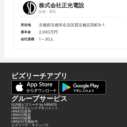
株式会社正光電設
設備・電気
京都府京都市右京区西京極豆田町8-1
所在地
2,000万円
資本金
1～30人
会社規模
ビズリーチアプリ
グループサービス
社内版ビズリーチ by HRMOS
HRMOSタレントマネジメント
HRMOS採用
HRMOS勤怠
HRMOS経費
HRMOS労務給与
ビズリーチ・キャンパス