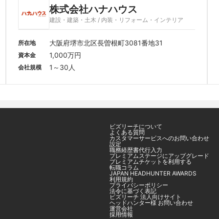
株式会社ハナハウス
建設・建築・土木 / 内装・リフォーム・インテリア
大阪府堺市北区長曽根町3081番地31
所在地
1,000万円
資本金
1～30人
会社規模
ビズリーチについて
よくある質問
カスタマーサービスへのお問い合わせ
設定
職務経歴書代行入力
プレミアムステージにアップグレード
プレミアムチケットを利用する
転職コラム
JAPAN HEADHUNTER AWARDS
利用規約
プライバシーポリシー
法令に基づく表記
ビズリーチ 法人向けサイト
ヘッドハンター様 お問い合わせ
運営会社
採用情報