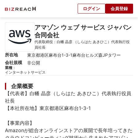
ログイン
会員登録
アマゾン ウェブ サービス ジャパン
合同会社
代表取締役：白幡 晶彦 （しらはた あきひこ）代表執行役
員社長
所在地
東京都港区麻布台1-3-1麻布台ヒルズ森JPタワー
会社規模
非公開
業種
：
インターネットサービス
企業概要
【代表者】白幡 晶彦（しらはた あきひこ）代表執行役員
社長

【本社所在地】東京都港区麻布台1-3-1

【事業内容】

Amazonが総合オンラインストアの展開で長年培ってきた 
クラウドコンピューティング技術から生まれたアマゾン 