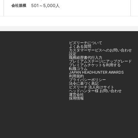
501～5,000人
会社規模
ビズリーチについて
よくある質問
カスタマーサービスへのお問い合わせ
設定
職務経歴書代行入力
プレミアムステージにアップグレード
プレミアムチケットを利用する
転職コラム
JAPAN HEADHUNTER AWARDS
利用規約
プライバシーポリシー
法令に基づく表記
ビズリーチ 法人向けサイト
ヘッドハンター様 お問い合わせ
運営会社
採用情報