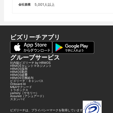
クフロント15階
5,001人以上
会社規模
ビズリーチアプリ
グループサービス
社内版ビズリーチ by HRMOS
HRMOSタレントマネジメント
HRMOS採用
HRMOS勤怠
HRMOS経費
HRMOS労務給与
ビズリーチ・キャンパス
Onboard AI
M&Aサクシード
トラボックス
yamory（ヤモリー）
Assured（アシュアード）
スタンバイ
ビズリーチは、プライバシーマークを取得しています