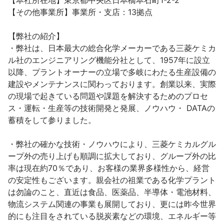
【本社所在地】東京都中央区日本橋本石町1-2-2

【その他事業所】事業所・支店：13拠点

【弊社の紹介】

・弊社は、日本最大の総合化学メーカーである三菱ケミカ
ル社のエンジニアリング機能分社として、1957年に設立
以降、プラントオーナーの立場で多岐にわたる生産設備の
建設やメンテナンスに関わっております。創業以来、実際
の現場で起きている問題や課題を解決するためのプロセ
ス・運転・生産等の技術開発と発展、ノウハウ・ DATAの
蓄積をして参りました。

・弊社の確かな技術・ノウハウにより、三菱ケミカルグル
ープ外の売り上げも順調に拡大しており、グループ外の比
率は現在約70％であり、お客様の業界多様性から、経営
の安定性もございます。親会社の祖業である化学プラント
は勿論のこと、直近は食品、医薬品、半導体・電池材料、
物流システム関連の事業も展開しており、更には昨今世界
的にも注目をされている脱炭素などの環境、エネルギー等