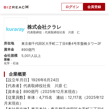
ログイン
会員登録
株式会社クラレ
代表取締役：代表取締役社長　川原　仁
所在地
東京都千代田区大手町二丁目6番4号常盤橋タワー2F
資本金
890億円
会社規模
5,001人以上
業種
：
化学・石油
企業概要
【設立年月日】1926年6月24日

【代表者】代表取締役社長　川原 仁

【資本金】890億円（2025年12月末現在）

【従業員数】単体：4,715名　連結：12,117名（2025年12
月末現在）
