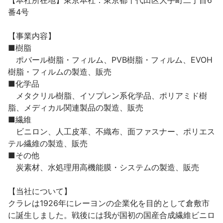
【本社所在地】東京本社：東京都千代田区大手町二丁目6
番4号

【事業内容】

■樹脂

　ポバール樹脂・フィルム、PVB樹脂・フィルム、EVOH
樹脂・フィルムの製造、販売

■化学品

　メタクリル樹脂、イソプレン系化学品、ポリアミド樹
脂、メディカル関連製品の製造、販売

■繊維

　ビニロン、人工皮革、不織布、面ファスナー、ポリエス
テル繊維の製造、販売

■その他

　炭素材、水処理用高機能膜・システムの製造、販売

【当社について】

クラレは1926年にレーヨンの企業化を目的として倉敷市
に誕生しました。戦後には我が国初の国産合成繊維ビニロ