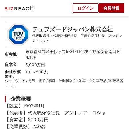
ログイン
会員登録
テュフズードジャパン株式会社
代表取締役：代表取締役社長　代表取締役社長　アンドレ
ア・コシャ
東京都渋谷区千駄ヶ谷5-31-11住友不動産新宿南口ビ
所在地
ル12F
資本金
5,000万円
会社規模
101～500人
業種
：
ハードウエア / 電気・電子 / 精密・計測機器 / 自動車・自動車部品 / 医療機器
メーカー
企業概要
【設立】1993年1月

【代表者】代表取締役社長　アンドレア・コシャ

【資本金】5000万円

【従業員数】240名
