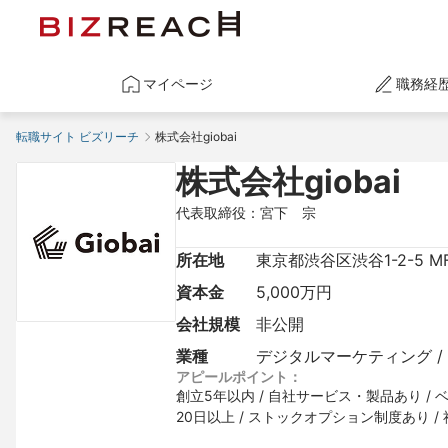
マイページ
職務経
転職サイト ビズリーチ
株式会社giobai
株式会社giobai
代表取締役：宮下　宗
所在地
東京都渋谷区渋谷1-2-5 MF
資本金
5,000万円
会社規模
非公開
業種
デジタルマーケティング /
アピールポイント：
創立5年以内 / 自社サービス・製品あり / ベ
20日以上 / ストックオプション制度あり 