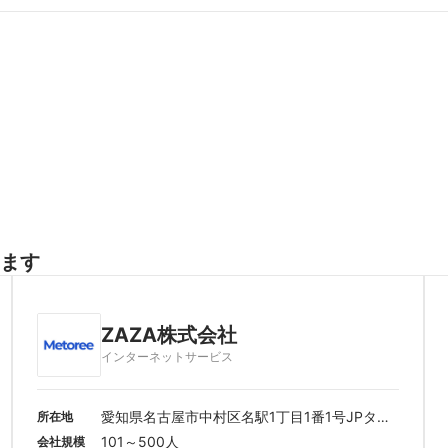
ます
ZAZA株式会社
インターネットサービス
愛知県名古屋市中村区名駅1丁目1番1号JPタワ
所在地
ー名古屋21F
101～500人
会社規模