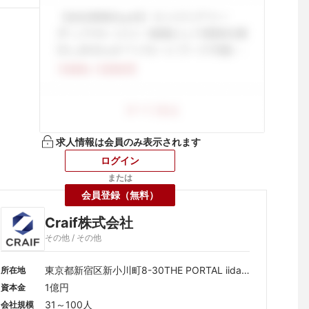
求人情報は会員のみ表示されます
ログイン
または
会員登録（無料）
Craif株式会社
その他 / その他
東京都新宿区新小川町8-30THE PORTAL iidab
所在地
ashi B1F
1億円
資本金
31～100人
会社規模