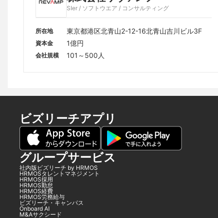
SIer / ソフトウエア / コンサルティング
東京都港区北青山2-12-16北青山吉川ビル3F
所在地
1億円
資本金
101～500人
会社規模
ビズリーチアプリ
グループサービス
社内版ビズリーチ by HRMOS
HRMOSタレントマネジメント
HRMOS採用
HRMOS勤怠
HRMOS経費
HRMOS労務給与
ビズリーチ・キャンパス
Onboard AI
M&Aサクシード