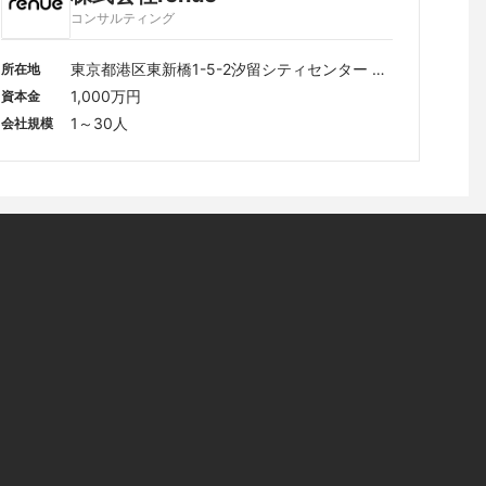
コンサルティング
東京都港区東新橋1-5-2汐留シティセンター 5
所在地
階　WORKSTYLING内
1,000万円
資本金
1～30人
会社規模