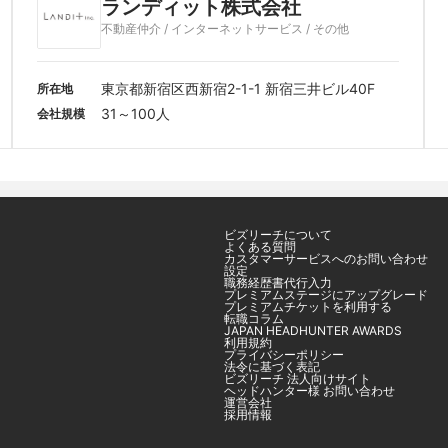
ランディット株式会社
不動産仲介 / インターネットサービス / その他
東京都新宿区西新宿2-1-1 新宿三井ビル40F
所在地
31～100人
会社規模
ビズリーチについて
よくある質問
カスタマーサービスへのお問い合わせ
設定
職務経歴書代行入力
プレミアムステージにアップグレード
プレミアムチケットを利用する
転職コラム
JAPAN HEADHUNTER AWARDS
利用規約
プライバシーポリシー
法令に基づく表記
ビズリーチ 法人向けサイト
ヘッドハンター様 お問い合わせ
運営会社
採用情報