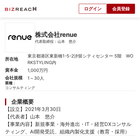
ログイン
会員登録
株式会社renue
代表取締役：山本　悠介
東京都港区東新橋1-5-2汐留シティセンター 5階　WO
所在地
RKSTYLING内
資本金
1,000万円
会社規模
1～30人
業種
：
コンサルティング
企業概要
【設立】2021年3月30日

【代表者】山本　悠介

【事業内容】新規事業・海外進出・IT・経営DXコンサル
ティング、AI開発受託、組織内製化支援（教育・採用）