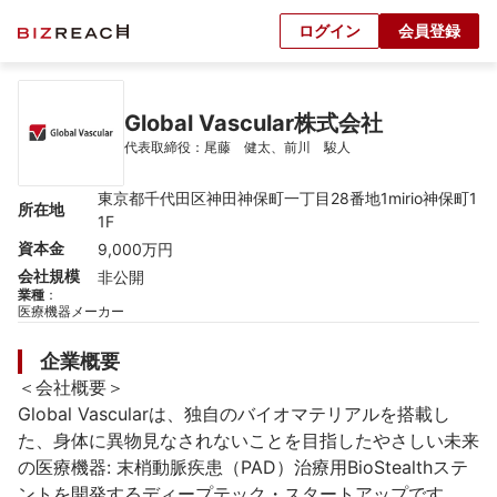
ログイン
会員登録
Global Vascular株式会社
代表取締役：尾藤　健太、前川　駿人
東京都千代田区神田神保町一丁目28番地1mirio神保町1
所在地
1F
資本金
9,000万円
会社規模
非公開
業種
：
医療機器メーカー
企業概要
＜会社概要＞

Global Vascularは、独自のバイオマテリアルを搭載し
た、身体に異物見なされないことを目指したやさしい未来
の医療機器: 末梢動脈疾患（PAD）治療用BioStealthステ
ントを開発するディープテック・スタートアップです。
