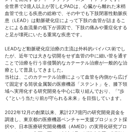
全世界で2億人以上が苦しむPADは、心臓から離れた末梢
血管で生じる疾患の総称で、その中でも下肢閉塞性動脈疾
患（LEAD）は動脈硬化症によって下肢の血管が詰まるこ
とによる血流量の低下が原因で、下肢の痛みや重症化する
と足が壊死にいたる重篤な疾患です。

LEADなど動脈硬化症治療の主流は外科的バイパス術でし
たが、近年では大きな切開をせず血管の中に細い管を通す
ことで治療を行う非侵襲的なカテーテル治療が一般的な治
療として普及してきました。

当社は、このカテーテル治療によって血管を内側から広げ
て固定する筒状金属製の医療機器「ステント」を、膝下領
域へ実用化する研究開発を中心に取り組んでおり、「”歩
く”という当たり前が守られる未来」を目指しています。

2022年12月の創業以来、累計27.7億円の研究開発資金を
調達し、東京都の医療機器ベンチャー支援プロジェクト採
択や、⽇本医療研究開発機構（AMED）の実用化研究プロ