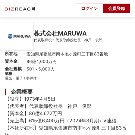
ログイン
会員登録
株式会社MARUWA
代表取締役：代表取締役社長　神戸　俊郎
所在地
愛知県尾張旭市南本地ヶ原町三丁目83番地
資本金
86億4,600万円
会社規模
501～5,000人
業種
：
電気・電子 / 半導体
企業概要
【設立】1973年4月5日

【代表者】代表取締役社長　神戸　俊郎

【資本金】86億4,672万円

【売上高】615億6,400万円（2024年3月期）※連結

【本社所在地】愛知県尾張旭市南本地ヶ原町三丁目83番