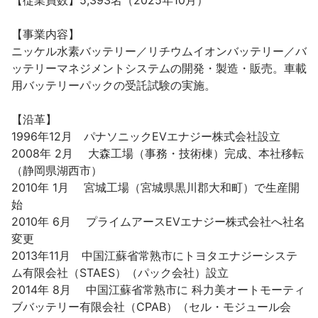
【従業員数】5,393名（2025年10月）

【事業内容】

ニッケル水素バッテリー／リチウムイオンバッテリー／バ
ッテリーマネジメントシステムの開発・製造・販売。車載
用バッテリーパックの受託試験の実施。

【沿革】

1996年12月　パナソニックEVエナジー株式会社設立

2008年 2月　 大森工場（事務・技術棟）完成、本社移転
（静岡県湖西市）

2010年 1月　 宮城工場（宮城県黒川郡大和町）で生産開
始

2010年 6月　 プライムアースEVエナジー株式会社へ社名
変更

2013年11月　中国江蘇省常熟市にトヨタエナジーシステ
ム有限会社（STAES）（パック会社）設立

2014年 8月　 中国江蘇省常熟市に 科力美オートモーティ
ブバッテリー有限会社（CPAB）（セル・モジュール会