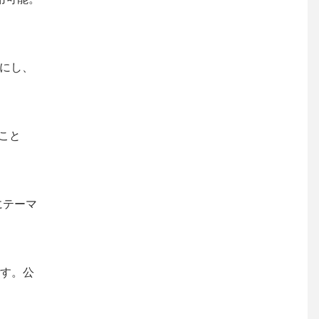
にし、
こと
にテーマ
す。公