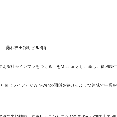
2　 藤和神田錦町ビル3階

える社会インフラをつくる」をMissionとし、新しい福利厚


個（ライフ）がWin-Winの関係を築けるような領域で事業
税で半額補助。飲食店・コンビニなど全国のVisa加盟店で利