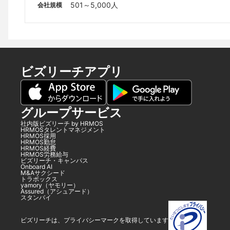
501～5,000人
会社規模
ビズリーチアプリ
グループサービス
社内版ビズリーチ by HRMOS
HRMOSタレントマネジメント
HRMOS採用
HRMOS勤怠
HRMOS経費
HRMOS労務給与
ビズリーチ・キャンパス
Onboard AI
M&Aサクシード
トラボックス
yamory（ヤモリー）
Assured（アシュアード）
スタンバイ
ビズリーチは、プライバシーマークを取得しています