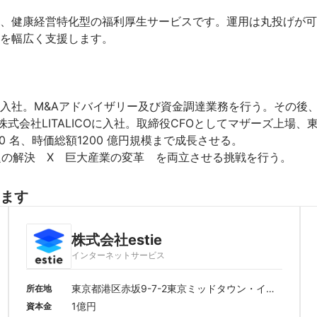
、健康経営特化型の福利厚生サービスです。運用は丸投げが可
を幅広く支援します。

入社。M&Aアドバイザリー及び資金調達業務を行う。その後
式会社LITALICOに入社。取締役CFOとしてマザーズ上場、
名、時価総額1200 億円規模まで成長させる。

課題の解決　X　巨大産業の変革　を両立させる挑戦を行う。
ます
株式会社estie
インターネットサービス
東京都港区赤坂9-7-2東京ミッドタウン・イー
所在地
スト4F
1億円
資本金