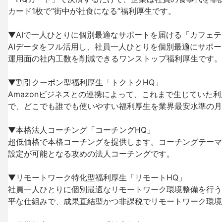
カード1枚で“街中が社食になる”福利厚生です。

▼AIで一人ひとりに個別最適なサポートを届ける「カフェテリ
AIデータをフル活用し、社員一人ひとりを個別最適にサポ
運用面の社内工数を削減できるワンストップ福利厚生です。

▼割引クーポン型福利厚生「トクトクHQ」

Amazonビジネスとの連携によって、これまで生じていた
で、どこでも誰でも使いやすい福利厚生を業界最安水準の月額
▼本格法人コーチング「コーチングHQ」

超低価格で本格コーチングを提供します。コーチングテーマ
設定が可能となる攻めの法人コーチングです。

▼リモートワーク特化型福利厚生「リモートHQ」

社員⼀⼈ひとりに個別最適なリモートワーク環境整備を行う
平な仕組みで、成果直結型かつ非課税でリモートワーク環境