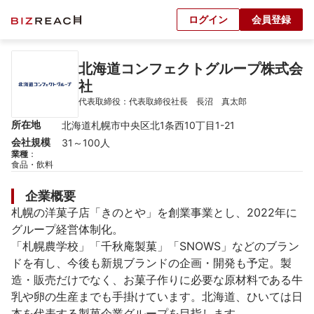
ログイン
会員登録
北海道コンフェクトグループ株式会
社
代表取締役：代表取締役社長　長沼　真太郎
所在地
北海道札幌市中央区北1条西10丁目1-21
会社規模
31～100人
業種
：
食品・飲料
企業概要
札幌の洋菓子店「きのとや」を創業事業とし、2022年に
グループ経営体制化。

「札幌農学校」「千秋庵製菓」「SNOWS」などのブラン
ドを有し、今後も新規ブランドの企画・開発も予定。製
造・販売だけでなく、お菓子作りに必要な原材料である牛
乳や卵の生産までも手掛けています。北海道、ひいては日
本を代表する製菓企業グループを目指します。