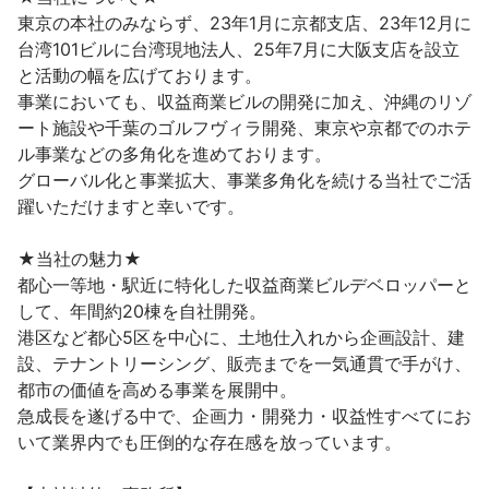
東京の本社のみならず、23年1月に京都支店、23年12月に
台湾101ビルに台湾現地法人、25年7月に大阪支店を設立
と活動の幅を広げております。

事業においても、収益商業ビルの開発に加え、沖縄のリゾ
ート施設や千葉のゴルフヴィラ開発、東京や京都でのホテ
ル事業などの多角化を進めております。

グローバル化と事業拡大、事業多角化を続ける当社でご活
躍いただけますと幸いです。

★当社の魅力★

都心一等地・駅近に特化した収益商業ビルデベロッパーと
して、年間約20棟を自社開発。

港区など都心5区を中心に、土地仕入れから企画設計、建
設、テナントリーシング、販売までを一気通貫で手がけ、
都市の価値を高める事業を展開中。

急成長を遂げる中で、企画力・開発力・収益性すべてにお
いて業界内でも圧倒的な存在感を放っています。
