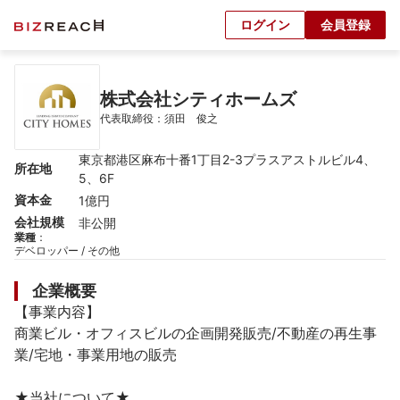
ログイン
会員登録
株式会社シティホームズ
代表取締役：須田　俊之
東京都港区麻布十番1丁目2-3プラスアストルビル4、
所在地
5、6F
資本金
1億円
会社規模
非公開
業種
：
デベロッパー / その他
企業概要
【事業内容】

商業ビル・オフィスビルの企画開発販売/不動産の再生事
業/宅地・事業用地の販売

★当社について★
