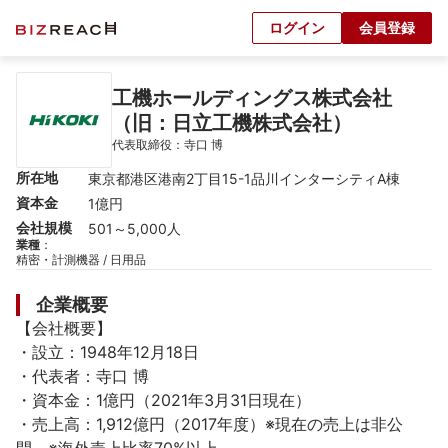
ログイン
会員登録
工機ホールディングス株式会社
（旧：日立工機株式会社）
代表取締役：寺口 博
所在地
東京都港区港南2丁目15-1品川インターシティA棟
資本金
1億円
会社規模
501～5,000人
業種
：
精密・計測機器 / 日用品
企業概要
【会社概要】

・設立：1948年12月18日

・代表者：寺口 博

・資本金：1億円（2021年3月31日現在）

・売上高：1,912億円（2017年度）※現在の売上は非公