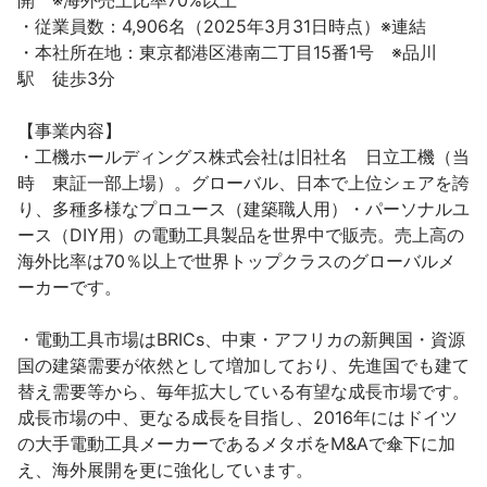
開　※海外売上比率70%以上

・従業員数：4,906名（2025年3月31日時点）※連結

・本社所在地：東京都港区港南二丁目15番1号　※品川
駅　徒歩3分

【事業内容】

・工機ホールディングス株式会社は旧社名　日立工機（当
時　東証一部上場）。グローバル、日本で上位シェアを誇
り、多種多様なプロユース（建築職人用）・パーソナルユ
ース（DIY用）の電動工具製品を世界中で販売。売上高の
海外比率は70％以上で世界トップクラスのグローバルメ
ーカーです。

・電動工具市場はBRICs、中東・アフリカの新興国・資源
国の建築需要が依然として増加しており、先進国でも建て
替え需要等から、毎年拡大している有望な成長市場です。
成長市場の中、更なる成長を目指し、2016年にはドイツ
の大手電動工具メーカーであるメタボをM&Aで傘下に加
え、海外展開を更に強化しています。 
