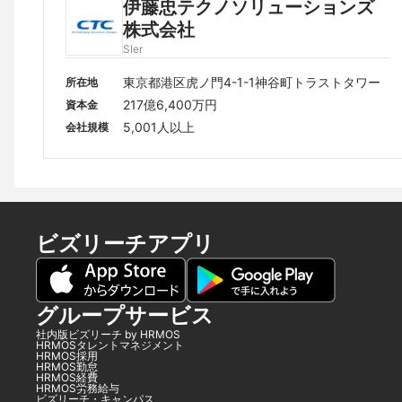
伊藤忠テクノソリューションズ
株式会社
SIer
東京都港区虎ノ門4-1-1神谷町トラストタワー
所在地
217億6,400万円
資本金
5,001人以上
会社規模
ビズリーチアプリ
グループサービス
社内版ビズリーチ by HRMOS
HRMOSタレントマネジメント
HRMOS採用
HRMOS勤怠
HRMOS経費
HRMOS労務給与
ビズリーチ・キャンパス