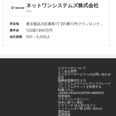
ネットワンシステムズ株式会社
SIer
東京都品川区勝島1丁目5番13号グランロジテ
所在地
ラス品川
122億7,900万円
資本金
501～5,000人
会社規模
ビズリーチについて
よくある質問
カスタマーサービスへのお問い合わせ
設定
職務経歴書代行入力
プレミアムステージにアップグレード
プレミアムチケットを利用する
転職コラム
JAPAN HEADHUNTER AWARDS
利用規約
プライバシーポリシー
法令に基づく表記
ビズリーチ 法人向けサイト
ヘッドハンター様 お問い合わせ
運営会社
採用情報