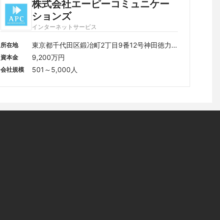
株式会社エーピーコミュニケー
ションズ
インターネットサービス
東京都千代田区鍛冶町2丁目9番12号神田徳力
所在地
ビル 3階	
9,200万円
資本金
501～5,000人
会社規模