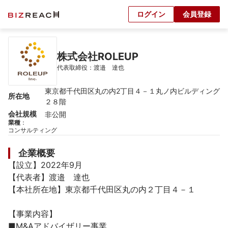
ログイン
会員登録
株式会社ROLEUP
代表取締役：渡邉　達也
東京都千代田区丸の内2丁目４－１丸ノ内ビルディング
所在地
２８階
会社規模
非公開
業種
：
コンサルティング
企業概要
【設立】2022年9月

【代表者】渡邉　達也

【本社所在地】東京都千代田区丸の内２丁目４－１

【事業内容】

■M&Aアドバイザリー事業
