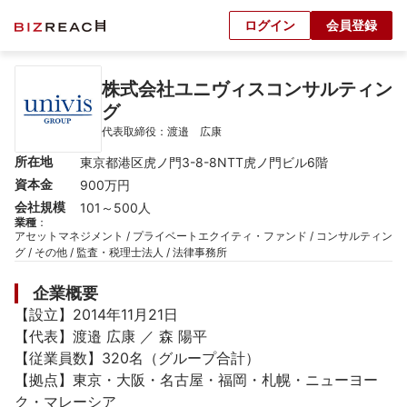
ログイン
会員登録
株式会社ユニヴィスコンサルティン
グ
代表取締役：渡邉　広康
所在地
東京都港区虎ノ門3-8-8NTT虎ノ門ビル6階
資本金
900万円
会社規模
101～500人
業種
：
アセットマネジメント / プライベートエクイティ・ファンド / コンサルティン
グ / その他 / 監査・税理士法人 / 法律事務所
企業概要
【設立】2014年11月21日

【代表】渡邉 広康 ／ 森 陽平

【従業員数】320名（グループ合計）

【拠点】東京・大阪・名古屋・福岡・札幌・ニューヨー
ク・マレーシア
