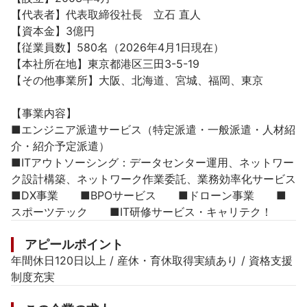
【代表者】代表取締役社長　立石 直人

【資本金】3億円

【従業員数】580名（2026年4月1日現在）

【本社所在地】東京都港区三田3-5-19

【その他事業所】大阪、北海道、宮城、福岡、東京

【事業内容】

■エンジニア派遣サービス（特定派遣・一般派遣・人材紹
介・紹介予定派遣）

■ITアウトソーシング：データセンター運用、ネットワー
ク設計構築、ネットワーク作業委託、業務効率化サービス

■DX事業　　■BPOサービス　　■ドローン事業　　■
スポーツテック　　■IT研修サービス・キャリテク！
アピールポイント
年間休日120日以上 / 産休・育休取得実績あり / 資格支援
制度充実