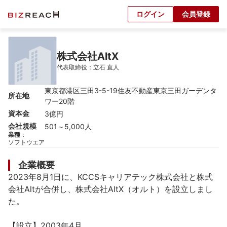
ログイン
会員登録
株式会社AltX
代表取締役：立石 直人
東京都港区三田3-5-19住友不動産東京三田ガーデンタ
所在地
ワー20階
資本金
3億円
会社規模
501～5,000人
業種
：
ソフトウエア
企業概要
2023年8月1日に、KCCSキャリアテック株式会社と株式
会社Altが合併し、株式会社AltX（オルト）を設立しまし
た。

【設立】2003年4月
