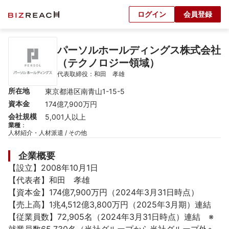
ログイン
会員登録
パーソルホールディングス株式会社
（テクノロジー領域）
代表取締役：和田　孝雄
所在地
東京都港区南青山1-15-5
資本金
174億7,900万円
会社規模
5,001人以上
業種
：
人材紹介・人材派遣 / その他
企業概要
【設立】2008年10月1日

【代表者】和田　孝雄

【資本金】174億7,900万円（2024年3月31日時点）

【売上高】1兆4,512億3,800万円（2025年3月期）連結

【従業員数】72,905名（2024年3月31日時点）連結　※