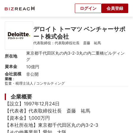
ログイン
会員登録
デロイト トーマツ ベンチャーサポ
ート株式会社
代表取締役：代表取締役社長　斎藤　祐馬
東京都千代田区丸の内3-2-3丸の内二重橋ビルディン
所在地
グ
資本金
10億円
会社規模
非公開
業種
：
監査・税理士法人 / コンサルティング
企業概要
【設立】1997年12月24日

【代表者】代表取締役社長　斎藤　祐馬

【資本金】1,000万円

【本社所在地】東京都千代田区丸の内3-2-3

【その他事業所】愛知、大阪
