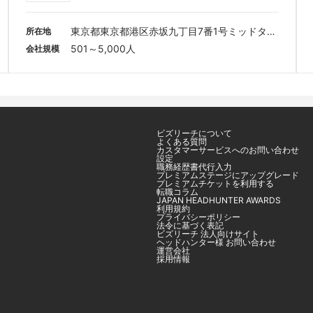
東京都東京都港区赤坂九丁目7番1号ミッドタウ
所在地
ン・タワー 24階
501～5,000人
会社規模
ビズリーチについて
よくある質問
カスタマーサービスへのお問い合わせ
設定
職務経歴書代行入力
プレミアムステージにアップグレード
プレミアムチケットを利用する
転職コラム
JAPAN HEADHUNTER AWARDS
利用規約
プライバシーポリシー
法令に基づく表記
ビズリーチ 法人向けサイト
ヘッドハンター様 お問い合わせ
運営会社
採用情報