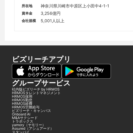
神奈川県川崎市中原区上小田中4-1-1
所在地
3,256億円
資本金
5,001人以上
会社規模
ビズリーチアプリ
グループサービス
社内版ビズリーチ by HRMOS
HRMOSタレントマネジメント
HRMOS採用
HRMOS勤怠
HRMOS経費
HRMOS労務給与
ビズリーチ・キャンパス
Onboard AI
M&Aサクシード
トラボックス
yamory（ヤモリー）
Assured（アシュアード）
スタンバイ