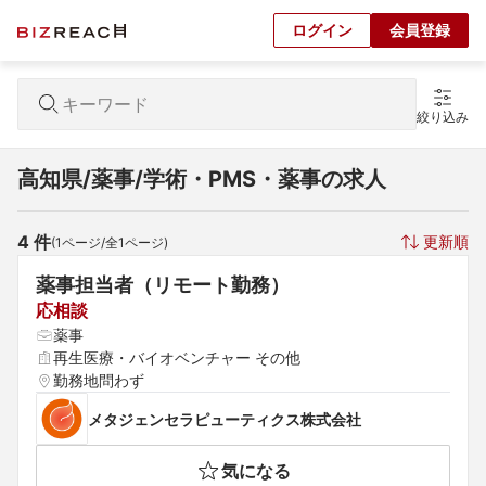
ログイン
会員登録
絞り込み
高知県/薬事/学術・PMS・薬事の求人
4
 件
更新順
(
1
ページ/全
1
ページ)
薬事担当者（リモート勤務）
応相談
薬事
再生医療・バイオベンチャー その他
勤務地問わず
メタジェンセラピューティクス株式会社
気になる