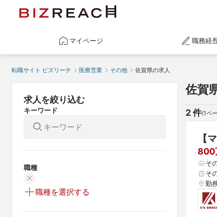
マイページ
職務経
転職サイト ビズリーチ
医療営業
その他
佐賀県の求人
佐賀
求人を絞り込む
キーワード
2
 件
(
1
ペー
【マ
80
そ
職種
そ
勤
職種を選択する