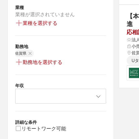
業種
業種が選択されていません
【
業種を選択する
進
応相
法
小
勤務地
佐
佐賀県
U
勤務地を選択する
年収
詳細な条件
リモートワーク可能