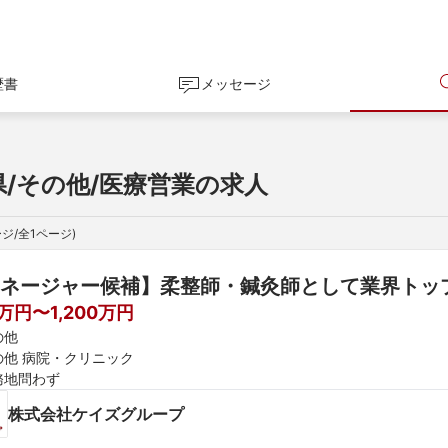
歴書
メッセージ
県/その他/医療営業の求人
ジ/全
1
ページ)
ネージャー候補】柔整師・鍼灸師として業界トッ
0万円〜1,200万円
の他
の他 病院・クリニック
務地問わず
株式会社ケイズグループ