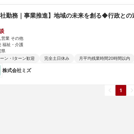
本社勤務｜事業推進】地域の未来を創る◆行政との
談
人営業 その他
売 福祉・介護
賀県
ターン・Iターン歓迎
完全土日休み
月平均残業時間20時間以内
株式会社ミズ
1