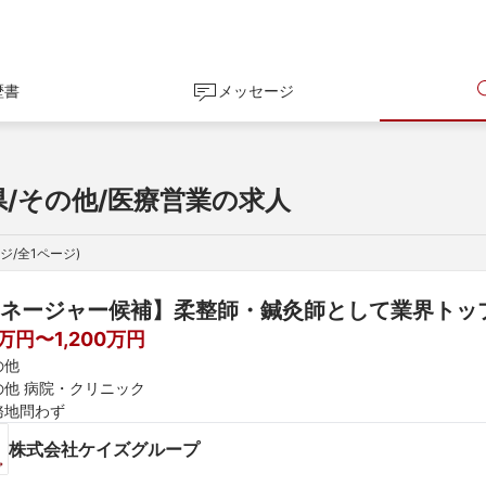
歴書
メッセージ
県/その他/医療営業の求人
ジ/全
1
ページ)
ネージャー候補】柔整師・鍼灸師として業界トッ
0万円〜1,200万円
の他
の他 病院・クリニック
務地問わず
株式会社ケイズグループ