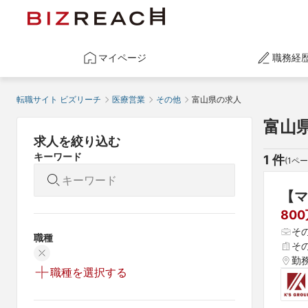
マイページ
職務経
転職サイト ビズリーチ
医療営業
その他
富山県の求人
富山
求人を絞り込む
キーワード
1
 件
(
1
ペー
【マ
80
そ
職種
そ
勤
職種を選択する